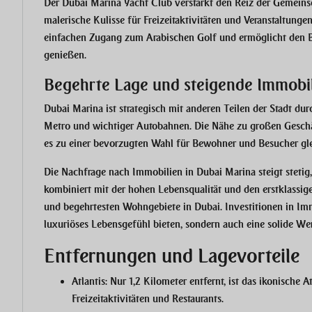
Der Dubai Marina Yacht Club verstärkt den Reiz der Gemeinsc
malerische Kulisse für Freizeitaktivitäten und Veranstaltunge
einfachen Zugang zum Arabischen Golf und ermöglicht den B
genießen.
Begehrte Lage und steigende Immobil
Dubai Marina ist strategisch mit anderen Teilen der Stadt dur
Metro und wichtiger Autobahnen. Die Nähe zu großen Geschä
es zu einer bevorzugten Wahl für Bewohner und Besucher gl
Die Nachfrage nach Immobilien in Dubai Marina steigt stetig
kombiniert mit der hohen Lebensqualität und den erstklassi
und begehrtesten Wohngebiete in Dubai. Investitionen in Immo
luxuriöses Lebensgefühl bieten, sondern auch eine solide We
Entfernungen und Lagevorteile
Atlantis:
Nur 1,2 Kilometer entfernt, ist das ikonische At
Freizeitaktivitäten und Restaurants.