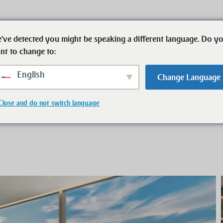
've detected you might be speaking a different language. Do y
Start
Immobilien
Ansprechpartner
nt to change to:
English
Change Language
Wohnung
Close and do not switch language
e 4 Zimmer Wohnung