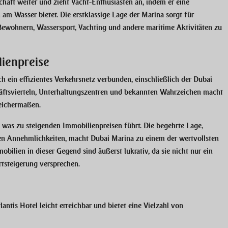
haft weiter und zieht Yacht-Enthusiasten an, indem er eine
n am Wasser bietet. Die erstklassige Lage der Marina sorgt für
ewohnern, Wassersport, Yachting und andere maritime Aktivitäten zu
ienpreise
ch ein effizientes Verkehrsnetz verbunden, einschließlich der Dubai
ftsvierteln, Unterhaltungszentren und bekannten Wahrzeichen macht
eichermaßen.
, was zu steigenden Immobilienpreisen führt. Die begehrte Lage,
gen Annehmlichkeiten, macht Dubai Marina zu einem der wertvollsten
bilien in dieser Gegend sind äußerst lukrativ, da sie nicht nur ein
rtsteigerung versprechen.
lantis Hotel leicht erreichbar und bietet eine Vielzahl von