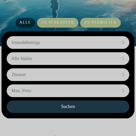
ALLE
ZU VERKAUFEN
ZU VERMIETEN
Immobilientyp
Alle Städte
Zimmer
Max. Preis
Suchen