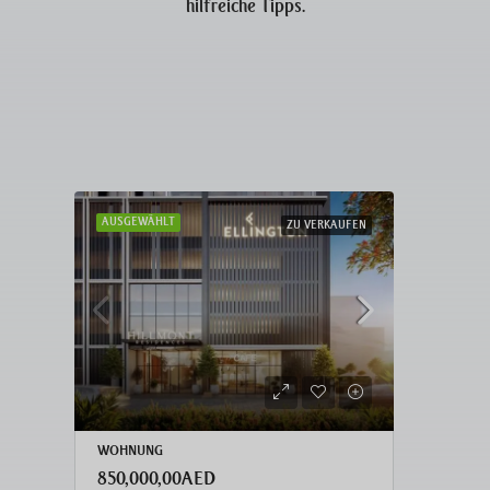
hilfreiche Tipps.
AUSGEWÄHLT
AUSG
FEN
ZU VERKAUFEN
WOHNUNG
WOHN
2,716,828,00AED
850,