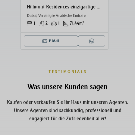
mont Residences einzigartige 1 BR Wohnung
ELLINGTON The Crestmark tolle 1 Zimmer Wohnung
Dubai, Vereinigte Arabische Emirate
Dubai,
1
2
1
103
m²
1
E-Mail
TESTIMONIALS
Was unsere Kunden sagen
Kaufen oder verkaufen Sie Ihr Haus mit unseren Agenten.
Unsere Agenten sind sachkundig, professionell und
engagiert für die Zufriedenheit aller!