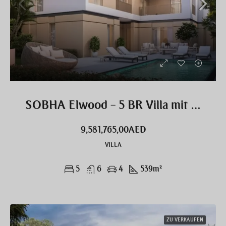
SOBHA Elwood – 5 BR Villa mit Pool exklusiv
9,581,765,00AED
VILLA
5
6
4
539
m²
ZU VERKAUFEN