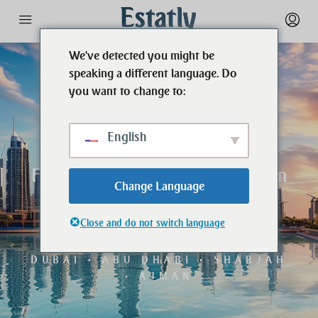
We've detected you might be
speaking a different language. Do
you want to change to:
English
Finden Sie Ihre Traumimmobilie in
Change Language
den Vereinigten Arabischen
Emiraten.
Close and do not switch language
DUBAI • ABU DHABI • SHARJAH
• AJMAN