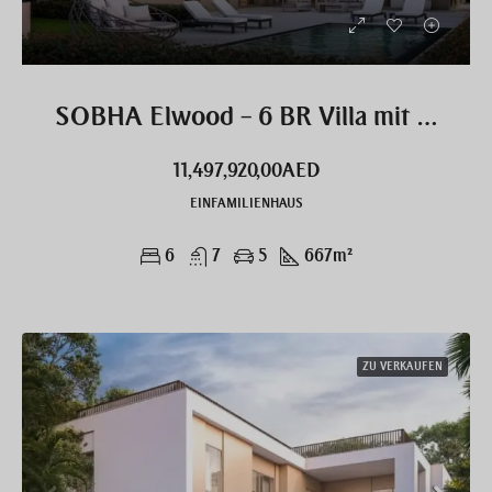
SOBHA Elwood – 6 BR Villa mit Pool exklusiv
11,497,920,00AED
EINFAMILIENHAUS
6
7
5
667
m²
ZU VERKAUFEN