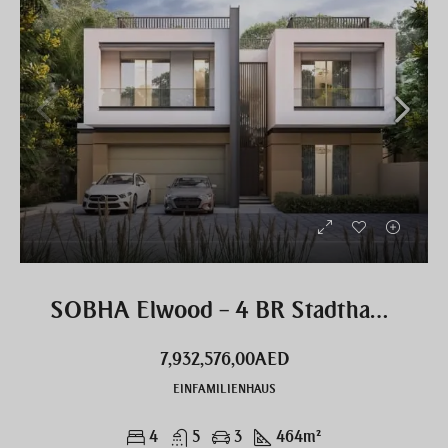
SOBHA Elwood – 4 BR Stadthaus mit Pool exklusiv
7,932,576,00AED
EINFAMILIENHAUS
4
5
3
464
m²