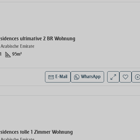
e
esidences ultimative 2 BR Wohnung
 Arabische Emirate
1
95
m²
E-Mail
WhatsApp
e
esidences tolle 1 Zimmer Wohnung
 Arabische Emirate