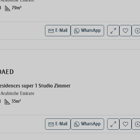
 Arabische Emirate
1
79
m²
E-Mail
WhatsApp
00AED
esidences super 1 Studio Zimmer
 Arabische Emirate
1
35
m²
E-Mail
WhatsApp