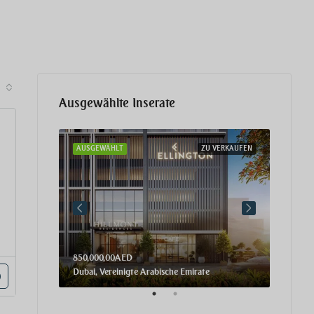
Ausgewählte Inserate
 VERKAUFEN
AUSGEWÄHLT
ZU VERKAUFEN
AUSGE
850,000,00AED
2,716,
Dubai, Vereinigte Arabische Emirate
Dubai, 