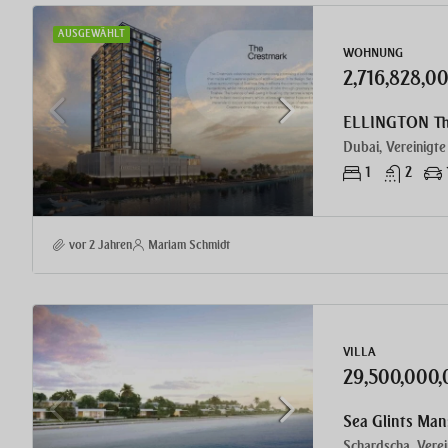
AUSGEWÄHLT
WOHNUNG
2,716,828,
Dubai, Vereinigte
1
2
vor 2 Jahren
Mariam Schmidt
VILLA
29,500,000
Sea Glints Man
Schardscha, Verei