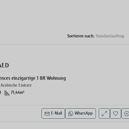
Sortieren nach:
Standardauftrag
AUSGEWÄHLT
ZU
AED
ences einzigartige 1 BR Wohnung
 Arabische Emirate
1
71,44
m²
2,716,828,00AED
Dubai, Vereinigte Arabische Emirate
E-Mail
WhatsApp