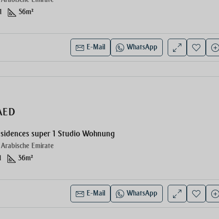
1
56
m²
E-Mail
WhatsApp
AED
esidences super 1 Studio Wohnung
 Arabische Emirate
1
36
m²
E-Mail
WhatsApp