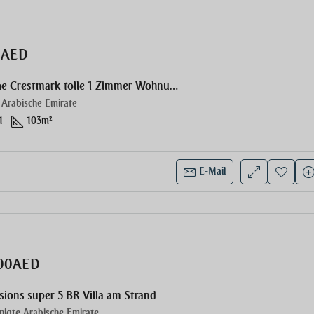
00AED
ELLINGTON The Crestmark tolle 1 Zimmer Wohnung
 Arabische Emirate
1
103
m²
E-Mail
,00AED
sions super 5 BR Villa am Strand
nigte Arabische Emirate