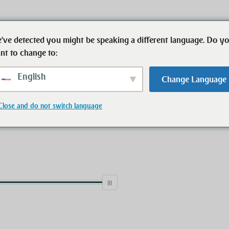
've detected you might be speaking a different language. Do y
Start
Immobilien
Ansprechpartner
nt to change to:
English
Change Language
Status
Typ
Close and do not switch language