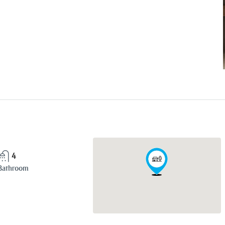
4
Bathroom