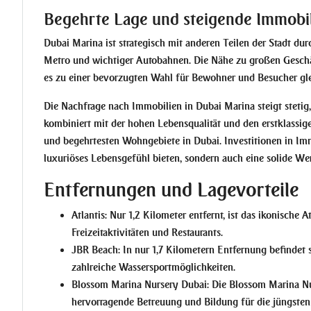
Begehrte Lage und steigende Immobil
Dubai Marina ist strategisch mit anderen Teilen der Stadt dur
Metro und wichtiger Autobahnen. Die Nähe zu großen Geschä
es zu einer bevorzugten Wahl für Bewohner und Besucher gl
Die Nachfrage nach Immobilien in Dubai Marina steigt stetig
kombiniert mit der hohen Lebensqualität und den erstklassi
und begehrtesten Wohngebiete in Dubai. Investitionen in Immo
luxuriöses Lebensgefühl bieten, sondern auch eine solide We
Entfernungen und Lagevorteile
Atlantis:
Nur 1,2 Kilometer entfernt, ist das ikonische At
Freizeitaktivitäten und Restaurants.
JBR Beach:
In nur 1,7 Kilometern Entfernung befindet 
zahlreiche Wassersportmöglichkeiten.
Blossom Marina Nursery Dubai:
Die Blossom Marina Nur
hervorragende Betreuung und Bildung für die jüngsten 