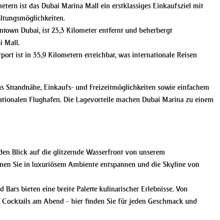
tern ist das Dubai Marina Mall ein erstklassiges Einkaufsziel mit
altungsmöglichkeiten.
ntown Dubai, ist 23,3 Kilometer entfernt und beherbergt
i Mall.
port ist in 35,9 Kilometern erreichbar, was internationale Reisen
us Strandnähe, Einkaufs- und Freizeitmöglichkeiten sowie einfachem
ationalen Flughafen. Die Lagevorteile machen Dubai Marina zu einem
n Blick auf die glitzernde Wasserfront von unserem
nnen Sie in luxuriösem Ambiente entspannen und die Skyline von
 Bars bieten eine breite Palette kulinarischer Erlebnisse. Von
 Cocktails am Abend – hier finden Sie für jeden Geschmack und