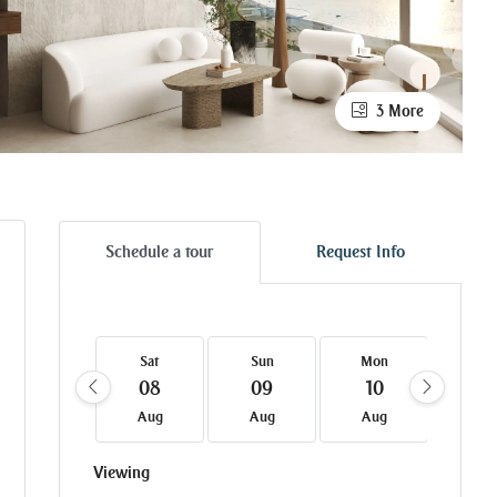
3 More
Schedule a tour
Request Info
Sat
Sun
Mon
Tue
08
09
10
11
Aug
Aug
Aug
Au
Viewing