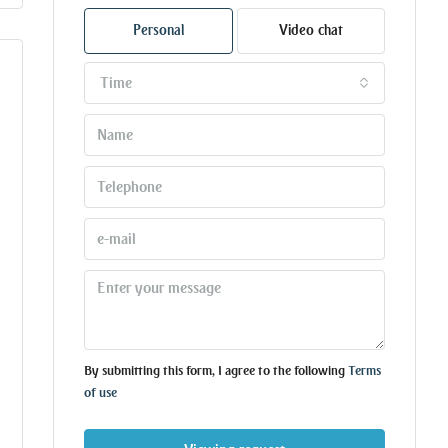
Personal
Video chat
Time
By submitting this form, I agree to the following
Terms
of use