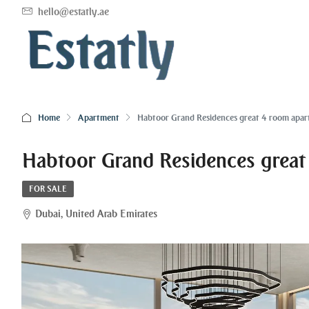
hello@estatly.ae
Home
Apartment
Habtoor Grand Residences great 4 room apa
Habtoor Grand Residences grea
FOR SALE
Dubai, United Arab Emirates