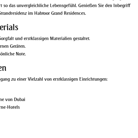
t so das unvergleichliche Lebensgefühl. Genießen Sie den Inbegriff
Strandresidenz im Habtoor Grand Residences.
rials
rgfalt und erstklassigen Materialien gestaltet.
rnen Geräten.
sönliche Note.
en
ang zu einer Vielzahl von erstklassigen Einrichtungen:
ine von Dubai
rne-Hotels