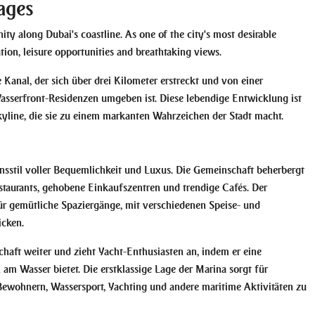
ages
ty along Dubai's coastline. As one of the city's most desirable
tion, leisure opportunities and breathtaking views.
 Kanal, der sich über drei Kilometer erstreckt und von einer
serfront-Residenzen umgeben ist. Diese lebendige Entwicklung ist
yline, die sie zu einem markanten Wahrzeichen der Stadt macht.
sstil voller Bequemlichkeit und Luxus. Die Gemeinschaft beherbergt
estaurants, gehobene Einkaufszentren und trendige Cafés. Der
r gemütliche Spaziergänge, mit verschiedenen Speise- und
icken.
haft weiter und zieht Yacht-Enthusiasten an, indem er eine
n am Wasser bietet. Die erstklassige Lage der Marina sorgt für
ewohnern, Wassersport, Yachting und andere maritime Aktivitäten zu