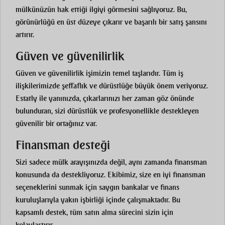
mülkünüzün hak ettiği ilgiyi görmesini sağlıyoruz. Bu,
görünürlüğü en üst düzeye çıkarır ve başarılı bir satış şansını
artırır.
Güven ve güvenilirlik
Güven ve güvenilirlik işimizin temel taşlarıdır. Tüm iş
ilişkilerimizde şeffaflık ve dürüstlüğe büyük önem veriyoruz.
Estatly ile yanınızda, çıkarlarınızı her zaman göz önünde
bulunduran, sizi dürüstlük ve profesyonellikle destekleyen
güvenilir bir ortağınız var.
Finansman desteği
Sizi sadece mülk arayışınızda değil, aynı zamanda finansman
konusunda da destekliyoruz. Ekibimiz, size en iyi finansman
seçeneklerini sunmak için saygın bankalar ve finans
kuruluşlarıyla yakın işbirliği içinde çalışmaktadır. Bu
kapsamlı destek, tüm satın alma sürecini sizin için
kolaylaştırır.