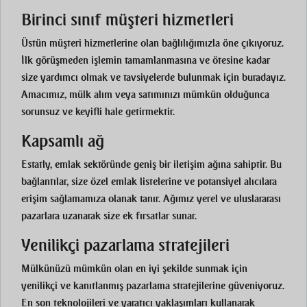
Birinci sınıf müşteri hizmetleri
Üstün müşteri hizmetlerine olan bağlılığımızla öne çıkıyoruz.
İlk görüşmeden işlemin tamamlanmasına ve ötesine kadar
size yardımcı olmak ve tavsiyelerde bulunmak için buradayız.
Amacımız, mülk alım veya satımınızı mümkün olduğunca
sorunsuz ve keyifli hale getirmektir.
Kapsamlı ağ
Estatly, emlak sektöründe geniş bir iletişim ağına sahiptir. Bu
bağlantılar, size özel emlak listelerine ve potansiyel alıcılara
erişim sağlamamıza olanak tanır. Ağımız yerel ve uluslararası
pazarlara uzanarak size ek fırsatlar sunar.
Yenilikçi pazarlama stratejileri
Mülkünüzü mümkün olan en iyi şekilde sunmak için
yenilikçi ve kanıtlanmış pazarlama stratejilerine güveniyoruz.
En son teknolojileri ve yaratıcı yaklaşımları kullanarak