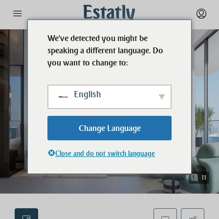
We've detected you might be
speaking a different language. Do
you want to change to:
English
Change Language
Close and do not switch language
11