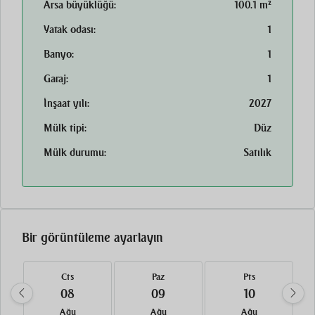
Arsa büyüklüğü:
100.1 m²
Yatak odası:
1
Banyo:
1
Garaj:
1
İnşaat yılı:
2027
Mülk tipi:
Düz
Mülk durumu:
Satılık
Bir görüntüleme ayarlayın
Cts
Paz
Pts
08
09
10
Ağu
Ağu
Ağu