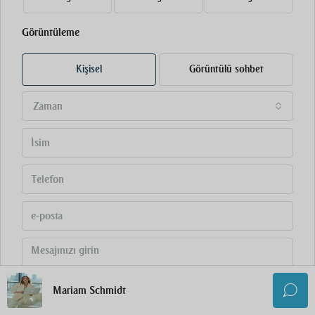
Görüntüleme
Kişisel
Görüntülü sohbet
Zaman
Mariam Schmidt
Bu formu göndererek aşağıdakileri kabul ediyorum
Kullanım Koşulları