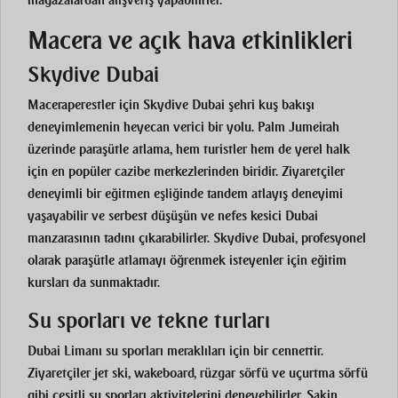
mağazalardan alışveriş yapabilirler.
Macera ve açık hava etkinlikleri
Skydive Dubai
Maceraperestler için
Skydive Dubai
şehri kuş bakışı
deneyimlemenin heyecan verici bir yolu. Palm Jumeirah
üzerinde paraşütle atlama, hem turistler hem de yerel halk
için en popüler cazibe merkezlerinden biridir. Ziyaretçiler
deneyimli bir eğitmen eşliğinde tandem atlayış deneyimi
yaşayabilir ve serbest düşüşün ve nefes kesici Dubai
manzarasının tadını çıkarabilirler. Skydive Dubai, profesyonel
olarak paraşütle atlamayı öğrenmek isteyenler için eğitim
kursları da sunmaktadır.
Su sporları ve tekne turları
Dubai Limanı su sporları meraklıları için bir cennettir.
Ziyaretçiler jet ski, wakeboard, rüzgar sörfü ve uçurtma sörfü
gibi çeşitli su sporları aktivitelerini deneyebilirler. Sakin