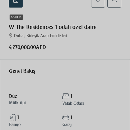
SATILIK
W The Residences 1 odalı özel daire
Dubai, Birleşik Arap Emirlikleri
4,270,000.00AED
Genel Bakış
Düz
1
Mülk tipi
Yatak Odası
1
1
Banyo
Garaj