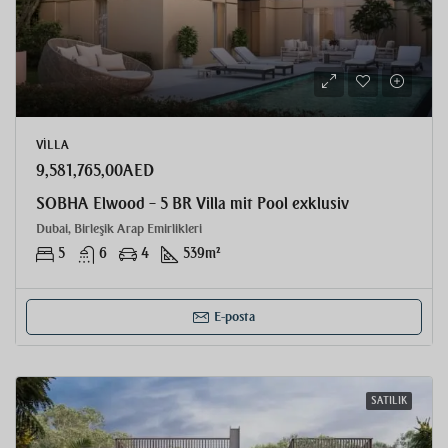
VILLA
9,581,765,00AED
SOBHA Elwood – 5 BR Villa mit Pool exklusiv
Dubai, Birleşik Arap Emirlikleri
5
6
4
539
m²
E-posta
SATILIK