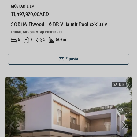
MÜSTAKIL EV
11,497,920,00AED
SOBHA Elwood – 6 BR Villa mit Pool exklusiv
Dubai, Birleşik Arap Emirlikleri
6
7
5
667
m²
E-posta
SATILIK