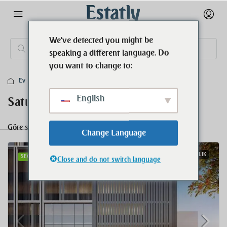
We've detected you might be
speaking a different language. Do
you want to change to:
Ev
Satılık
English
Satılık
Göre sırala:
256 Immobilien
Varsayılan Sipariş
Change Language
SATILIK
SEÇILMIŞ
Close and do not switch language