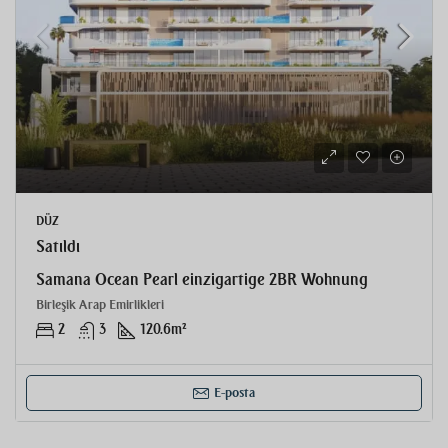
DÜZ
Satıldı
Samana Ocean Pearl einzigartige 2BR Wohnung
Birleşik Arap Emirlikleri
2
3
120.6
m²
E-posta