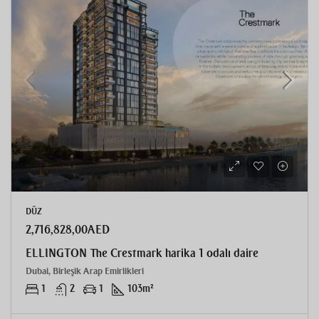
DÜZ
2,716,828,00AED
ELLINGTON The Crestmark harika 1 odalı daire
Dubai, Birleşik Arap Emirlikleri
1
2
1
103
m²