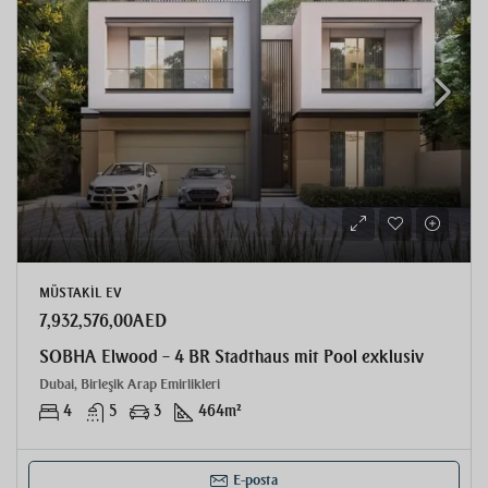
MÜSTAKIL EV
7,932,576,00AED
SOBHA Elwood – 4 BR Stadthaus mit Pool exklusiv
Dubai, Birleşik Arap Emirlikleri
4
5
3
464
m²
E-posta