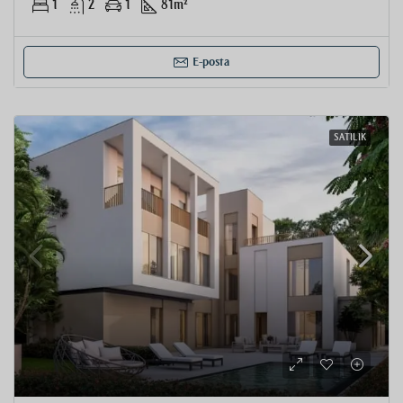
1
2
1
81
m²
E-posta
SATILIK