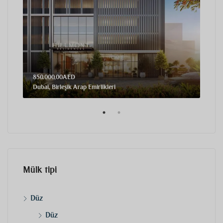
850.000,00AED
2,71
Dubai, Birleşik Arap Emirlikleri
Dubai
Mülk tipi
Düz
Düz