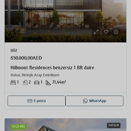
DÜZ
850.000,00AED
Hillmont Residences benzersiz 1 BR daire
Dubai, Birleşik Arap Emirlikleri
1
2
1
71,44
m²
E-posta
WhatsApp
SATILIK
SEÇILMIŞ