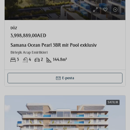
DÜZ
3,998,889,00AED
Samana Ocean Pearl 3BR mit Pool exklusiv
Birleşik Arap Emirlikleri
3
4
2
144.8
m²
E-posta
SATILIK