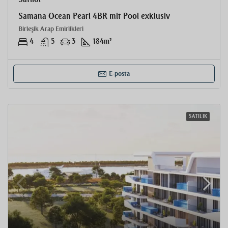
Samana Ocean Pearl 4BR mit Pool exklusiv
Birleşik Arap Emirlikleri
4
5
3
184
m²
E-posta
SATILIK