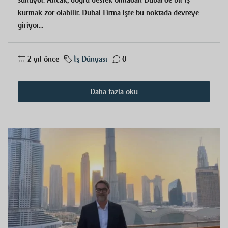
sunuyor. Ancak, doğru destek olmadan Dubai'de bir iş
kurmak zor olabilir. Dubai Firma işte bu noktada devreye
giriyor...
2 yıl önce
İş Dünyası
0
Daha fazla oku