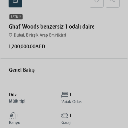
SATILIK
Ghaf Woods benzersiz 1 odalı daire
Dubai, Birleşik Arap Emirlikleri
1,200,000.00AED
Genel Bakış
Düz
1
Mülk tipi
Yatak Odası
1
1
Banyo
Garaj