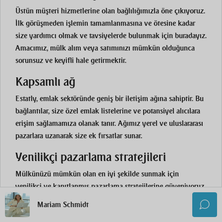
Üstün müşteri hizmetlerine olan bağlılığımızla öne çıkıyoruz.
İlk görüşmeden işlemin tamamlanmasına ve ötesine kadar
size yardımcı olmak ve tavsiyelerde bulunmak için buradayız.
Amacımız, mülk alım veya satımınızı mümkün olduğunca
sorunsuz ve keyifli hale getirmektir.
Kapsamlı ağ
Estatly, emlak sektöründe geniş bir iletişim ağına sahiptir. Bu
bağlantılar, size özel emlak listelerine ve potansiyel alıcılara
erişim sağlamamıza olanak tanır. Ağımız yerel ve uluslararası
pazarlara uzanarak size ek fırsatlar sunar.
Yenilikçi pazarlama stratejileri
Mülkünüzü mümkün olan en iyi şekilde sunmak için
yenilikçi ve kanıtlanmış pazarlama stratejilerine güveniyoruz.
En son teknolojileri ve yaratıcı yaklaşımları kullanarak
Mariam Schmidt
mülkünüzün hak ettiği ilgiyi görmesini sağlıyoruz. Bu,