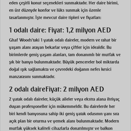
eden çeşitli konut seçenekleri sunmaktadır. Her daire birimi,
en üst düzeyde konfor ve lüks sunmak için özenle
tasarlanmıştır. İşte mevcut daire tipleri ve fiyatları:
1 odalı daire:
Fiyat: 1,2 milyon AED
Ghaf Woods'taki 1 yatak odalı daireler, modern ve rahat bir
yaşam alanı arayan bekarlar veya çiftler için idealdir. Bu
birimlerde geniş yaşam alanları, tam donanımlı bir mutfak ve
şık bir banyo bulunmaktadır. Büyük pencereler bol miktarda
doğal ışık sağlamakta ve çevredeki doğanın nefes kesici
manzarasını sunmaktadır.
2 odalı daire
Fiyat: 2 milyon AED
2 yatak odalı daireler, küçük aileler veya ekstra alana ihtiyaç
duyan profesyoneller için mükemmeldir. Bu dairelerde her
biri kendi banyosuna sahip iki geniş yatak odasının yanı sıra
açık plan bir oturma ve yemek alanı bulunmaktadır. Modern
mutfak yüksek kaliteli cihazlarla donatılmıştır ve balkon