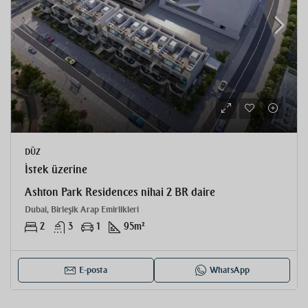
DÜZ
İstek üzerine
Ashton Park Residences nihai 2 BR daire
Dubai, Birleşik Arap Emirlikleri
2
3
1
95
m²
E-posta
WhatsApp