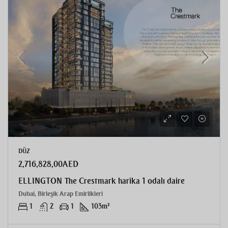
DÜZ
2,716,828,00AED
ELLINGTON The Crestmark harika 1 odalı daire
Dubai, Birleşik Arap Emirlikleri
1
2
1
103
m²