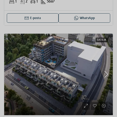
1
2
1
56
m²
E-posta
WhatsApp
SATILIK