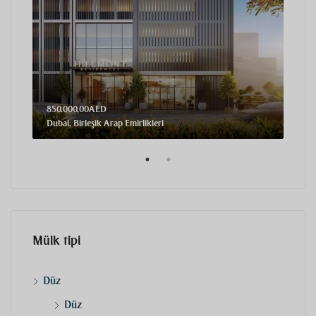
850.000,00AED
2,71
Dubai, Birleşik Arap Emirlikleri
Dubai
Mülk tipi
Düz
Düz