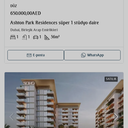
DÜZ
650.000,00AED
Ashton Park Residences süper 1 stüdyo daire
Dubai, Birleşik Arap Emirlikleri
1
1
1
36
m²
E-posta
WhatsApp
SATILIK