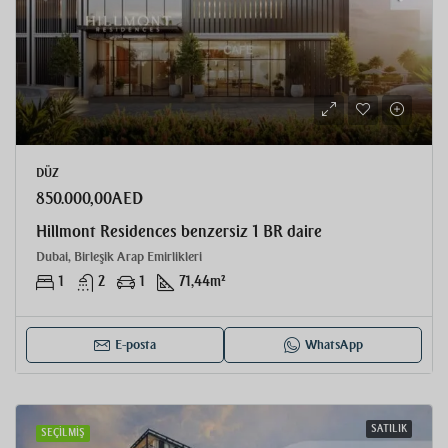
DÜZ
850.000,00AED
Hillmont Residences benzersiz 1 BR daire
Dubai, Birleşik Arap Emirlikleri
1
2
1
71,44
m²
E-posta
WhatsApp
SATILIK
SEÇILMIŞ