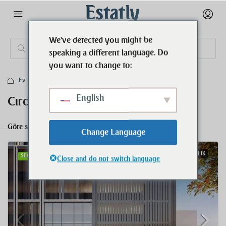
We've detected you might be
speaking a different language. Do
you want to change to:
Ev
Cırcır Böcekleri
English
Cırcır Böcekleri
Göre sırala:
186 Immobilien
Varsayılan Sipariş
Change Language
SATILIK
SEÇILMIŞ
Close and do not switch language