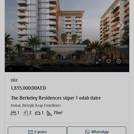
DÜZ
1,855,000.00AED
The Berkeley Residences süper 1 odalı daire
Dubai, Birleşik Arap Emirlikleri
1
2
1
79
m²
E-posta
WhatsApp