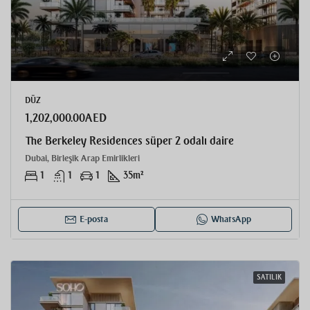
DÜZ
1,202,000.00AED
The Berkeley Residences süper 2 odalı daire
Dubai, Birleşik Arap Emirlikleri
1
1
1
35
m²
E-posta
WhatsApp
SATILIK