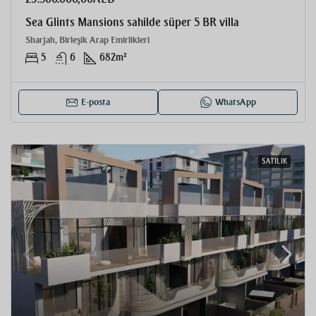
Sea Glints Mansions sahilde süper 5 BR villa
Sharjah, Birleşik Arap Emirlikleri
5
6
682
m²
E-posta
WhatsApp
SATILIK