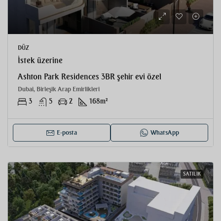
DÜZ
İstek üzerine
Ashton Park Residences 3BR şehir evi özel
Dubai, Birleşik Arap Emirlikleri
3
5
2
168
m²
E-posta
WhatsApp
SATILIK