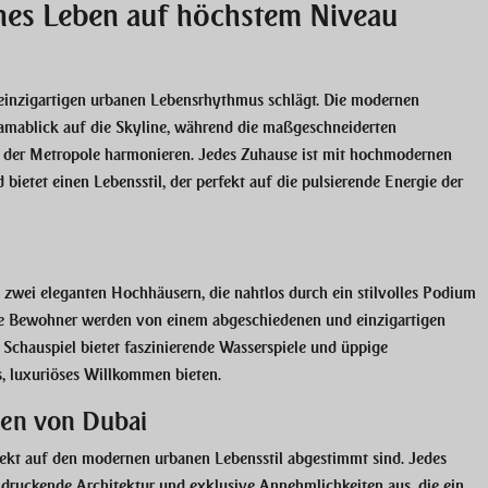
es Leben auf höchstem Niveau
s einzigartigen urbanen Lebensrhythmus schlägt. Die modernen
ablick auf die Skyline, während die maßgeschneiderten
t der Metropole harmonieren. Jedes Zuhause ist mit hochmodernen
ietet einen Lebensstil, der perfekt auf die pulsierende Energie der
n zwei eleganten Hochhäusern, die nahtlos durch ein stilvolles Podium
ie Bewohner werden von einem abgeschiedenen und einzigartigen
 Schauspiel bietet faszinierende Wasserspiele und üppige
, luxuriöses Willkommen bieten.
zen von Dubai
fekt auf den modernen urbanen Lebensstil abgestimmt sind. Jedes
indruckende Architektur und exklusive Annehmlichkeiten aus, die ein