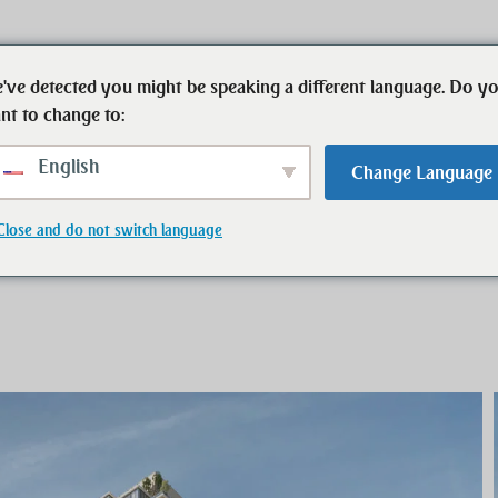
've detected you might be speaking a different language. Do y
Start
Immobilien
Ansprechpartner
nt to change to:
English
Change Language
v
Close and do not switch language
ng Exklusiv