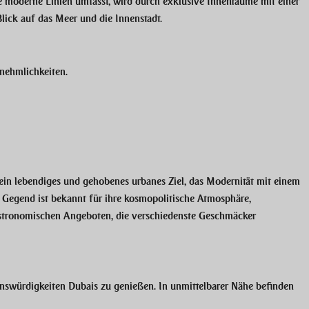
e moderne Linien umfasst, wird durch exklusive Innenräume mit einer
lick auf das Meer und die Innenstadt.
nnehmlichkeiten.
t ein lebendiges und gehobenes urbanes Ziel, das Modernität mit einem
Gegend ist bekannt für ihre kosmopolitische Atmosphäre,
astronomischen Angeboten, die verschiedenste Geschmäcker
enswürdigkeiten Dubais zu genießen. In unmittelbarer Nähe befinden