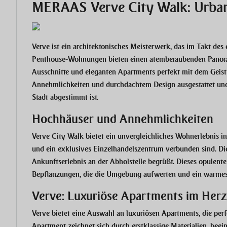
MERAAS Verve City Walk: Urban
Verve ist ein architektonisches Meisterwerk, das im Takt de
Penthouse-Wohnungen bieten einen atemberaubenden Panoram
Ausschnitte und eleganten Apartments perfekt mit dem Geis
Annehmlichkeiten und durchdachtem Design ausgestattet und b
Stadt abgestimmt ist.
Hochhäuser und Annehmlichkeiten
Verve City Walk bietet ein unvergleichliches Wohnerlebnis i
und ein exklusives Einzelhandelszentrum verbunden sind. D
Ankunftserlebnis an der Abholstelle begrüßt. Dieses opulente
Bepflanzungen, die die Umgebung aufwerten und ein warmes
Verve: Luxuriöse Apartments im Her
Verve bietet eine Auswahl an luxuriösen Apartments, die per
Apartment zeichnet sich durch erstklassige Materialien, bee