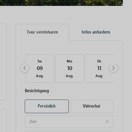
Tour vereinbaren
Infos anfordern
So.
Mo.
Di.
Mi.
09
10
11
12
Aug.
Aug.
Aug.
Aug
Besichtigung
Persönlich
Videochat
Zeit