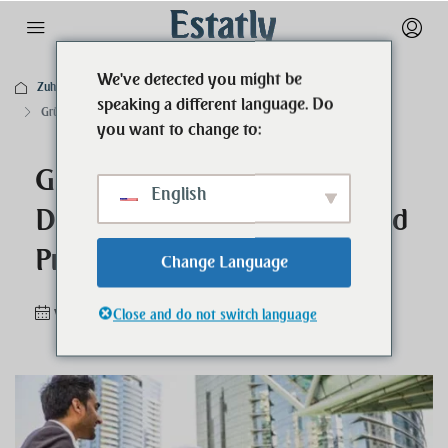
We've detected you might be
Zuhause
Business
speaking a different language. Do
Gründen Sie Ihre Firma in Dubai – Schnell, Effizient und Professionell
you want to change to:
Gründen Sie Ihre Firma in
English
Dubai – Schnell, Effizient und
Professionell
Change Language
vor 2 Jahren
Business
0
Close and do not switch language