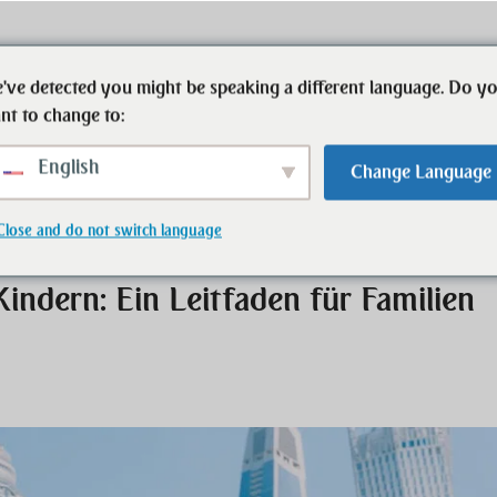
've detected you might be speaking a different language. Do y
Start
Immobilien
Ansprechpartner
nt to change to:
English
Change Language
 für Familien
Close and do not switch language
ndern: Ein Leitfaden für Familien