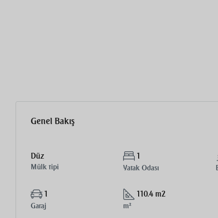
Genel Bakış
Düz
1
Mülk tipi
Yatak Odası
1
110.4 m2
Garaj
m²