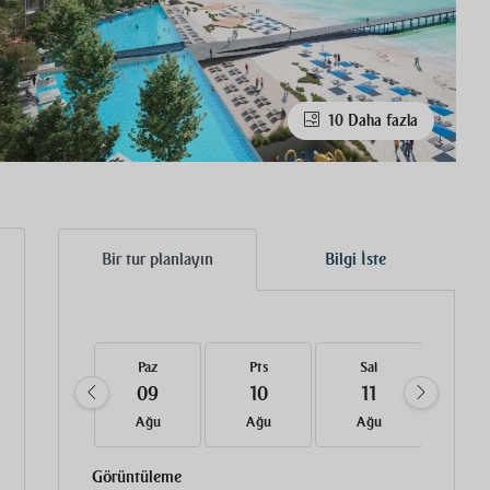
10 Daha fazla
Bir tur planlayın
Bilgi İste
Paz
Pts
Sal
Çar
09
10
11
12
Ağu
Ağu
Ağu
Ağ
Görüntüleme