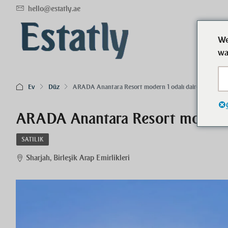
hello@estatly.ae
We
wa
Ev
Düz
ARADA Anantara Resort modern 1 odalı daire
ARADA Anantara Resort modern 1
SATILIK
Sharjah, Birleşik Arap Emirlikleri