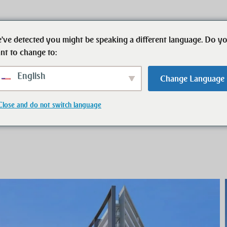
've detected you might be speaking a different language. Do y
Başlangıç
Gayrimenkul
İletişi
nt to change to:
English
Change Language
Close and do not switch language
 odalı daire