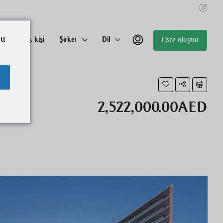
ou
m kurulacak kişi
Şirket
Dil
Liste oluştur
2,522,000.00AED