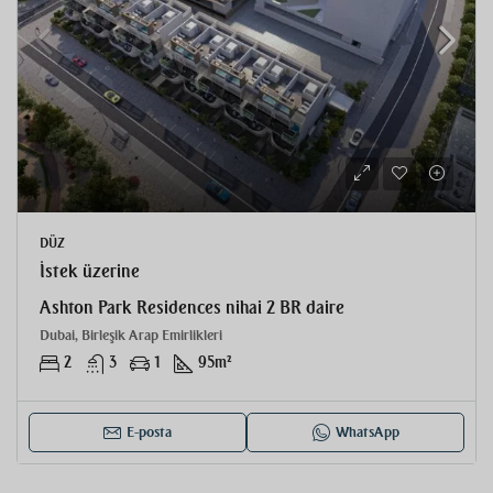
DÜZ
İstek üzerine
Ashton Park Residences nihai 2 BR daire
Dubai, Birleşik Arap Emirlikleri
2
3
1
95
m²
E-posta
WhatsApp