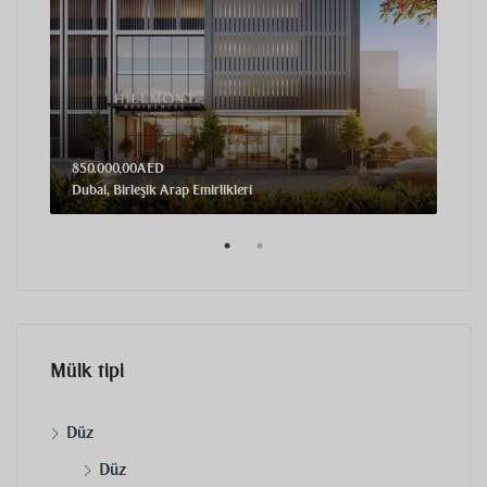
850.000,00AED
2,71
Dubai, Birleşik Arap Emirlikleri
Dubai
Mülk tipi
Düz
Düz