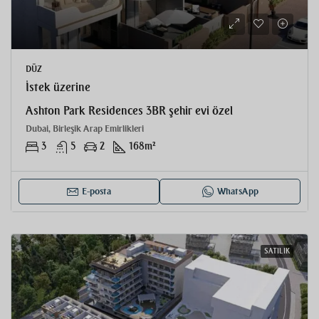
DÜZ
İstek üzerine
Ashton Park Residences 3BR şehir evi özel
Dubai, Birleşik Arap Emirlikleri
3
5
2
168
m²
E-posta
WhatsApp
SATILIK