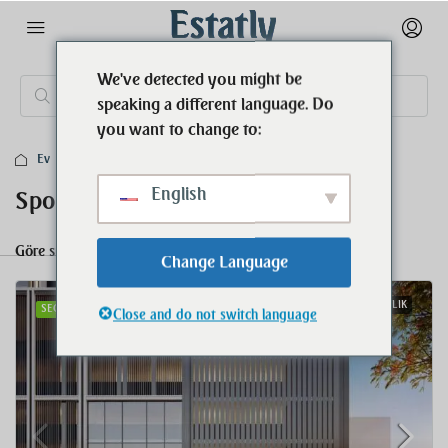
We've detected you might be
speaking a different language. Do
you want to change to:
Ev
Spor Salonu
English
Spor Salonu
Göre sırala:
187 Immobilien
Varsayılan Sipariş
Change Language
SATILIK
SEÇILMIŞ
Close and do not switch language