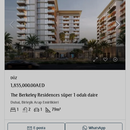
DÜZ
1,855,000.00AED
The Berkeley Residences süper 1 odalı daire
Dubai, Birleşik Arap Emirlikleri
1
2
1
79
m²
E-posta
WhatsApp