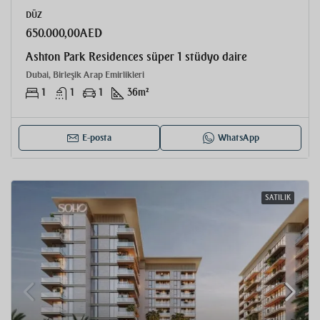
DÜZ
650.000,00AED
Ashton Park Residences süper 1 stüdyo daire
Dubai, Birleşik Arap Emirlikleri
1
1
1
36
m²
E-posta
WhatsApp
SATILIK