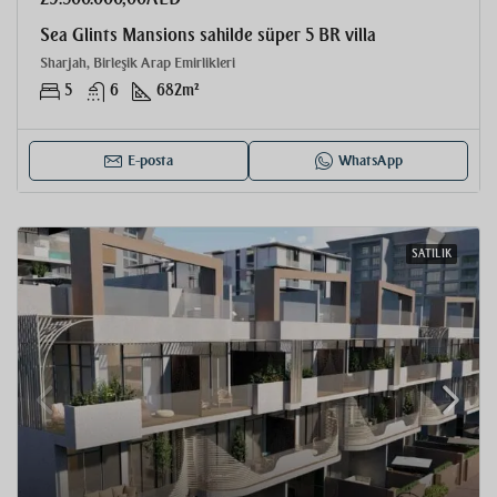
Sea Glints Mansions sahilde süper 5 BR villa
Sharjah, Birleşik Arap Emirlikleri
5
6
682
m²
E-posta
WhatsApp
SATILIK