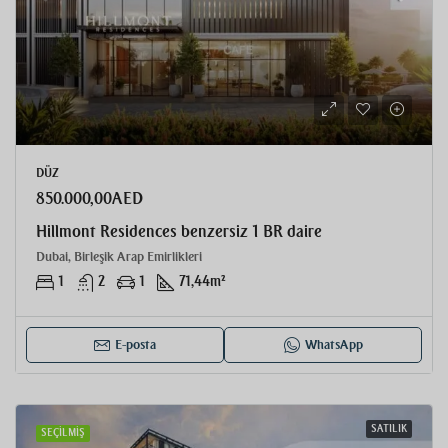
DÜZ
850.000,00AED
Hillmont Residences benzersiz 1 BR daire
Dubai, Birleşik Arap Emirlikleri
1
2
1
71,44
m²
E-posta
WhatsApp
SATILIK
SEÇILMIŞ