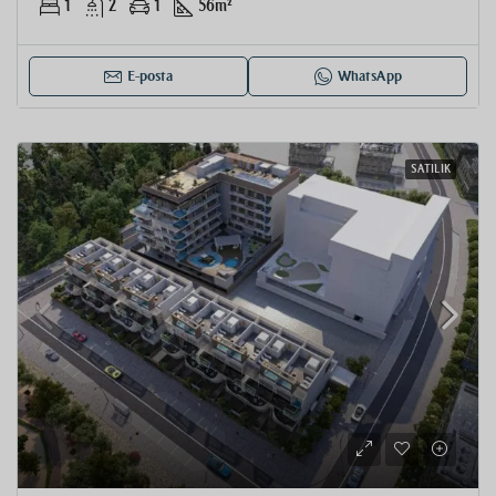
1
2
1
56
m²
E-posta
WhatsApp
SATILIK