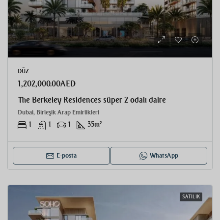
DÜZ
1,202,000.00AED
The Berkeley Residences süper 2 odalı daire
Dubai, Birleşik Arap Emirlikleri
1
1
1
35
m²
E-posta
WhatsApp
SATILIK