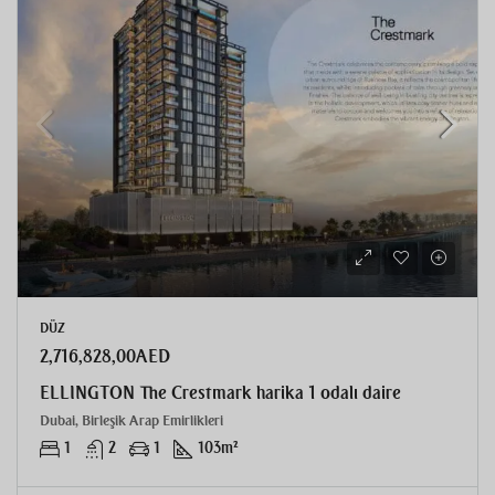
DÜZ
2,716,828,00AED
ELLINGTON The Crestmark harika 1 odalı daire
Dubai, Birleşik Arap Emirlikleri
1
2
1
103
m²