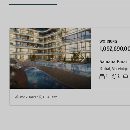
WOHNUNG
1,092,690,
Dubai, Vereinigte
1
2
vor 2 Jahren
Olja Janz