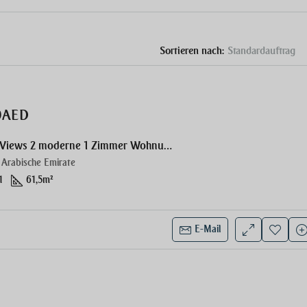
Sortieren nach:
Standardauftrag
00AED
Samana Barari Views 2 moderne 1 Zimmer Wohnung
 Arabische Emirate
1
61,5
m²
E-Mail