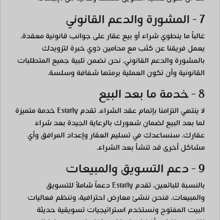
7 - المشورة والدعم القانوني
غالباً ما ينطوي شراء أو بيع عقار على جوانب قانونية معقدة.
يعمل فريقنا عن كثب مع محامين ذوي خبرة لتزويدك
بالمشورة والدعم القانوني. نحن نضمن تلبية جميع المتطلبات
القانونية وأن تكون العملية برمتها شفافة وسلسة.
8 - خدمة ما بعد البيع
لا ينتهي التزامنا بإتمام عقد الشراء. تقدم Estatly خدمة متميزة
لما بعد البيع لضمان شعورك بالرعاية الجيدة بعد شراء
عقارك. سنساعدك في تسليم العقار وإعداد المرافق وأي
مشاكل أخرى قد تنشأ بعد الشراء.
9 - دعم التسويق والمبيعات
بالنسبة للبائعين، تقدم Estatly دعماً شاملاً للتسويق
والمبيعات. فنحن ننشئ معارض احترافية، وننظم فعاليات
البيت المفتوح ونستخدم استراتيجيات تسويقية حديثة