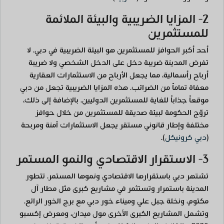
2- المزايا الضريبية والبيئة الملائمة
للمستثمرين
أحد أكبر الحوافز للمستثمرين هو البيئة الضريبية في دبي. لا
تفرض المدينة ضريبة دخل على الدخل الشخصي ولا ضريبة
أرباح رأسمالية، مما يجعل الأرباح من الاستثمارات العقارية
معفاة تماماً من الضرائب. هذه المزايا الضريبية تجعل من دبي
موقعاً جذاباً للغاية للمستثمرين الدوليين. بالإضافة إلى ذلك،
تروّج الحكومة لبيئة صديقة للمستثمرين من خلال حوافز
مختلفة وإطار قانوني مستقر يجعل الاستثمارات آمنة ومربحة
(
دبي كرونيكل
)
.
3- الاستقرار الاقتصادي والنمو المستمر
تشتهر دبي باستقرارها الاقتصادي ونموها المستمر. تتطور
المدينة باستمرار وتستثمر في مشاريع كبرى مثل مطار آل
مكتوم، ونخلة جبل علي وميناء خور دبي مع برج الخور الرائع.
وتشمل المشاريع الكبرى الأخرى مول ميدان، ومعرض إكسبو