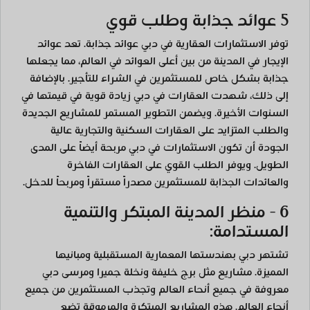
5 عوائد جذابة وطلب قوي
توفر الاستثمارات العقارية في دبي عوائد جذابة. تعد عوائد
الإيجار في المدينة من بين أعلى العوائد في العالم، مما يجعلها
جذابة بشكل خاص للمستثمرين في الشراء للتأجير. بالإضافة
إلى ذلك، شهدت العقارات في دبي زيادة قوية في قيمتها في
السنوات الأخيرة. ويضمن التطوير المستمر للمشاريع الجديدة
والطلب المتزايد على العقارات السكنية والتجارية عالية
الجودة أن تكون الاستثمارات في دبي مربحة أيضاً على المدى
الطويل. ويوفر الطلب القوي على العقارات الفاخرة
والعائدات الجذابة للمستثمرين مصدراً مستقراً ومربحاً للدخل.
6 - منظر المدينة المبتكر والتنمية
المستدامة:
تشتهر دبي بهندستها المعمارية المستقبلية ومبانيها
المميزة. مشاريع مثل برج خليفة ونخلة جميرا ومرسى دبي
معروفة في جميع أنحاء العالم وتجذب المستثمرين من جميع
أنحاء العالم. هذه المشاريع المبتكرة والمرموقة تضع