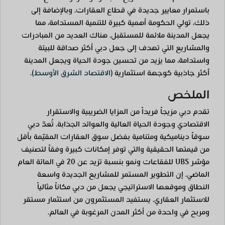
باستمرار معايير جديدة في قطاع العقارات. وبالإضافة إلى
ذلك، تولي الحكومة أهمية كبيرة للتنمية المستدامة، مما
يجعل المدينة ملائمة للمستقبل. هناك العديد من المبادرات
والمشاريع التي تهدف إلى جعل دبي أكثر صداقة للبيئة
واستدامة، مما يزيد من تحسين جودة الحياة ويجعل المدينة
أكثر جاذبية كوجهة استثمارية
(
الاقتصاد الشرق الأوسط
)
.
الملخص
تقدم دبي مزيجاً فريداً من المزايا الضريبية والاستقرار
الاقتصادي وجودة الحياة العالية والعوائد الجذابة. تُعدّ دبي
سوقاً ديناميكية ومتنامية بفضل سوق العقارات المقيّمة بأقل
من قيمتها الحقيقية والتي توفر إمكانات كبيرة وفقاً لتصنيف
مؤشر UBS للفقاعات ونمو بنسبة تزيد عن 20 في المائة العام
الماضي. إن التطوير المستمر للمشاريع الجديدة واسعة
النطاق وموقعها الاستراتيجي يجعل من دبي مكاناً مثالياً
للاستثمار العقاري. يستفيد المستثمرون من استثمار مستقر
ومربح في واحدة من أكثر المدن المرغوبة في العالم.