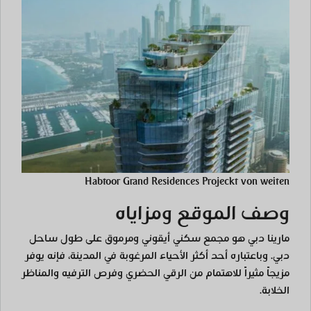
Habtoor Grand Residences Projeckt von weiten
وصف الموقع ومزاياه
مارينا دبي هو مجمع سكني أيقوني ومرموق على طول ساحل
دبي. وباعتباره أحد أكثر الأحياء المرغوبة في المدينة، فإنه يوفر
مزيجاً مثيراً للاهتمام من الرقي الحضري وفرص الترفيه والمناظر
الخلابة.