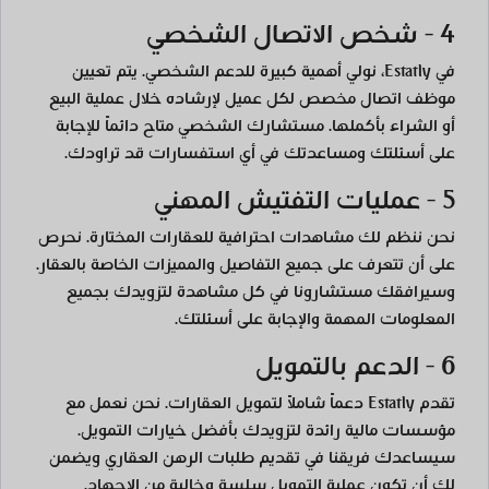
4 - شخص الاتصال الشخصي
في Estatly، نولي أهمية كبيرة للدعم الشخصي. يتم تعيين
موظف اتصال مخصص لكل عميل لإرشاده خلال عملية البيع
أو الشراء بأكملها. مستشارك الشخصي متاح دائماً للإجابة
على أسئلتك ومساعدتك في أي استفسارات قد تراودك.
5 - عمليات التفتيش المهني
نحن ننظم لك مشاهدات احترافية للعقارات المختارة. نحرص
على أن تتعرف على جميع التفاصيل والمميزات الخاصة بالعقار.
وسيرافقك مستشارونا في كل مشاهدة لتزويدك بجميع
المعلومات المهمة والإجابة على أسئلتك.
6 - الدعم بالتمويل
تقدم Estatly دعماً شاملاً لتمويل العقارات. نحن نعمل مع
مؤسسات مالية رائدة لتزويدك بأفضل خيارات التمويل.
سيساعدك فريقنا في تقديم طلبات الرهن العقاري ويضمن
لك أن تكون عملية التمويل سلسة وخالية من الإجهاد.