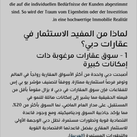
die auf die individuellen Bedürfnisse der Kunden abgestimmt
sind. So wird der Traum vom Eigenheim oder der Investition
in eine hochwertige Immobilie Realität.
لماذا من المفيد الاستثمار في
عقارات دبي؟
1 - سوق عقارات مرغوبة ذات
إمكانات كبيرة
أصبحت دبي واحدة من أكثر الأسواق العقارية رواجاً في العالم
وتوفر فرصاً استثمارية ممتازة. ووفقاً لتصنيف مؤشر يو بي إس
للفقاعات فإن سوق العقارات في دبي لا يزال مقوماً بأقل من
قيمته الحقيقية مما يشير إلى إمكانات هائلة للنمو في
المستقبل. على مدار العام الماضي، نما السوق بأكثر من 20%،
مما يؤكد جاذبية السوق وديناميكيته. ومع وجود قاعدة
اقتصادية قوية وتطورات مستمرة، تظل دبي الوجهة الأولى
للاستثمار العقاري بفضل قاعدتها الاقتصادية القوية
والتطورات المستمرة
(
العربية
)
.