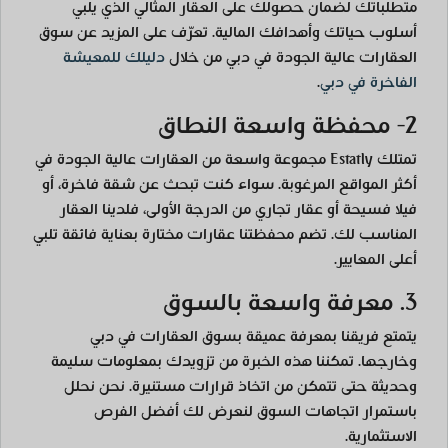
متطلباتك لضمان حصولك على العقار المثالي الذي يلبي
أسلوب حياتك وأهدافك المالية. تعرّف على المزيد عن سوق
العقارات عالية الجودة في دبي من خلال
دليلك للمعيشة
الفاخرة في دبي
.
2- محفظة واسعة النطاق
تمتلك Estatly مجموعة واسعة من العقارات عالية الجودة في
أكثر المواقع المرغوبة. سواء كنت تبحث عن شقة فاخرة، أو
فيلا فسيحة أو عقار تجاري من الدرجة الأولى، فلدينا العقار
المناسب لك. تضم محفظتنا عقارات مختارة بعناية فائقة تلبي
أعلى المعايير.
3. معرفة واسعة بالسوق
يتمتع فريقنا بمعرفة عميقة بسوق العقارات في دبي
وخارجها. تمكننا هذه الخبرة من تزويدك بمعلومات سليمة
وحديثة حتى تتمكن من اتخاذ قرارات مستنيرة. نحن نحلل
باستمرار اتجاهات السوق لنعرض لك أفضل الفرص
الاستثمارية.