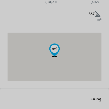
الحمام
المرائب
382
m²
وصف