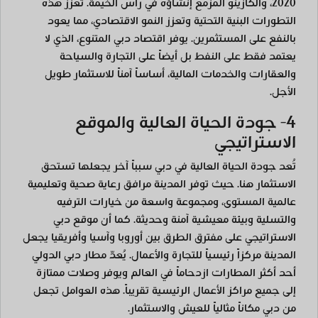
2020، والكازينو المزمع إنشاؤه في رأس الخيمة. تعزز هذه
التطورات البنية التحتية وتعزز النمو الاقتصادي، مما يعود
بالنفع على المستثمرين. يوفر اقتصاد دبي المتنوع، الذي لا
يعتمد فقط على النفط بل أيضاً على التجارة والسياحة
والعقارات والخدمات المالية، أساساً آمناً للاستثمار طويل
الأجل.
4- جودة الحياة العالية والموقع
الاستراتيجي
تُعد جودة الحياة العالية في دبي سبباً آخر يجعلها تستحق
الاستثمار هنا. حيث توفر المدينة مرافق رعاية صحية وتعليمية
عالمية المستوى، ومجموعة واسعة من خيارات الترفيه
والتسلية وبيئة معيشية آمنة وحديثة. كما أن موقع دبي
الاستراتيجي على مفترق الطرق بين أوروبا وآسيا وأفريقيا يجعل
المدينة مركزاً رئيسياً للتجارة والأعمال. يُعدّ مطار دبي الدولي
أحد أكثر المطارات ازدحاماً في العالم ويوفر وصلات ممتازة
إلى جميع مراكز الأعمال الرئيسية تقريباً. هذه العوامل تجعل
من دبي مكاناً مثالياً للعيش والاستثمار.