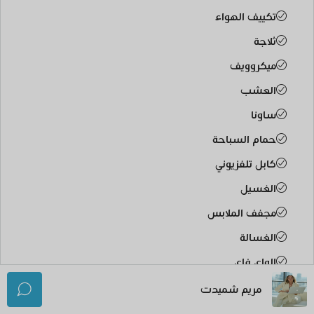
تكييف الهواء
ثلاجة
ميكروويف
العشب
ساونا
حمام السباحة
كابل تلفزيوني
الغسيل
مجفف الملابس
الغسالة
الواي فاي
مريم شميدت