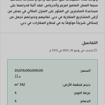
سيما العمل المتميز لمريم وأندرياس. فقد أثبتا قدرتهما على
مساعدة المشترين في العثور على المنزل المثالي في بعض من
أرقى المشاريع العقارية في دبي. تفانيهم وخبرتهم تجعل من
إستاتلي شريكاً موثوقاً به في قطاع العقارات في دبي.
التفاصيل
تحديث في يونيو 26, 2024 في 10:12 م
السعر:
20,839,000,000.00
د.أ.أ.
حجم قطعة الأرض:
382 m²
غرفة النوم:
4
الحمام:
4