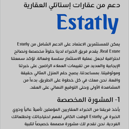
دعم من عقارات إستاتلي العقارية
يمكن للمستثمرين الاعتماد على الدعم الشامل من Estatly
Real Estate. يقدم فريق الخبراء لدينا حلولاً مخصصة ونصائح
احترافية لجعل عملية الاستثمار سلسة وفعالة. تؤكد سمعتنا
الإيجابية والعديد من تقييمات العملاء الراضين على خبرتنا
وموثوقيتنا. بمساعدتنا، يصبح حلم المنزل المثالي حقيقة
واقعة. نحن معك في كل خطوة على الطريق، بدءاً من
المشاهدة الأولى وحتى التوقيع النهائي على العقد.
1- المشورة المخصصة
يأخذ فريقنا من الخبراء العقاريين المؤهلين تأهيلاً عالياً وذوي
الخبرة في Estatly الوقت الكافي لفهم احتياجاتك وتطلعاتك
الفردية. نحن نقدم لك مشورة مصممة خصيصاً لتلبية