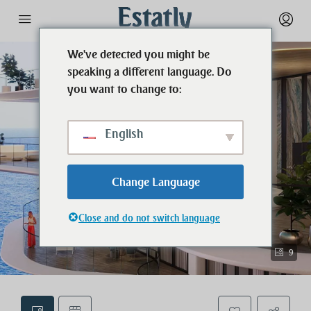
We've detected you might be
speaking a different language. Do
you want to change to:
English
Change Language
Close and do not switch language
9