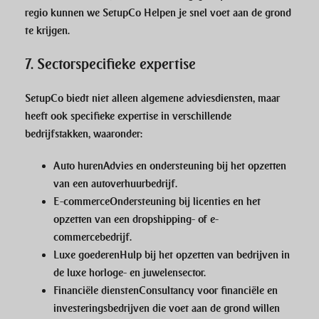
regio kunnen we
SetupCo
Helpen je snel voet aan de grond
te krijgen.
7.
Sectorspecifieke expertise
SetupCo
biedt niet alleen algemene adviesdiensten, maar
heeft ook specifieke expertise in verschillende
bedrijfstakken, waaronder:
Auto huren
Advies en ondersteuning bij het opzetten
van een autoverhuurbedrijf.
E-commerce
Ondersteuning bij licenties en het
opzetten van een dropshipping- of e-
commercebedrijf.
Luxe goederen
Hulp bij het opzetten van bedrijven in
de luxe horloge- en juwelensector.
Financiële diensten
Consultancy voor financiële en
investeringsbedrijven die voet aan de grond willen