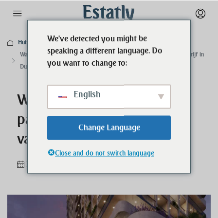
We've detected you might be
Huis
Bedrijf
speaking a different language. Do
Waarom SetupCo uw ideale partner is voor het opzetten van een bedrijf in
you want to change to:
Dubai
English
Waarom SetupCo uw ideale
partner is voor het opzetten
Change Language
van een bedrijf in Dubai
Close and do not switch language
2 jaar geleden
Bedrijf
0