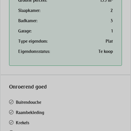
Grootte perceel:
133 m²
Slaapkamer:
2
Badkamer:
3
Garage:
1
Type eigendom:
Plat
Eigendomsstatus:
Te koop
Onroerend goed
Buitendouche
Raambekleding
Krekels