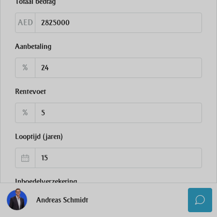
Totaal bedrag
AED
Aanbetaling
%
Rentevoet
%
Looptijd (jaren)
Inboedelverzekering
Andreas Schmidt
AED