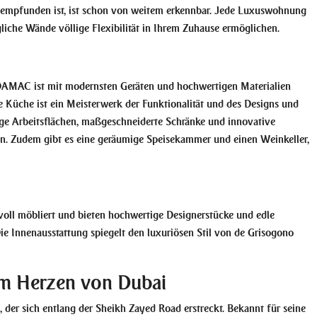
chempfunden ist, ist schon von weitem erkennbar. Jede Luxuswohnung
iche Wände völlige Flexibilität in Ihrem Zuhause ermöglichen.
 DAMAC ist mit modernsten Geräten und hochwertigen Materialien
de Küche ist ein Meisterwerk der Funktionalität und des Designs und
ige Arbeitsflächen, maßgeschneiderte Schränke und innovative
. Zudem gibt es eine geräumige Speisekammer und einen Weinkeller,
ll möbliert und bieten hochwertige Designerstücke und edle
Die Innenausstattung spiegelt den luxuriösen Stil von de Grisogono
l im Herzen von Dubai
, der sich entlang der Sheikh Zayed Road erstreckt. Bekannt für seine