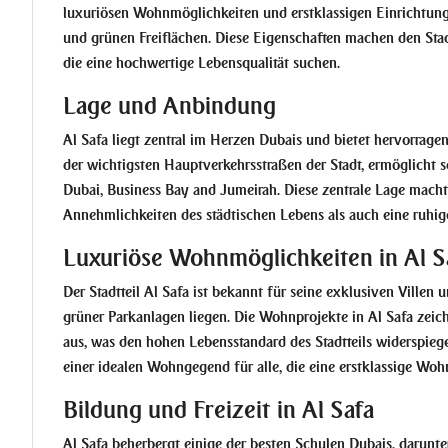
luxuriösen Wohnmöglichkeiten und erstklassigen Einrichtung
und grünen Freiflächen. Diese Eigenschaften machen den Sta
die eine hochwertige Lebensqualität suchen.
Lage und Anbindung
Al Safa liegt zentral im Herzen Dubais und bietet hervorrag
der wichtigsten Hauptverkehrsstraßen der Stadt, ermöglicht
Dubai
,
Business Bay
and
Jumeirah
. Diese zentrale Lage mach
Annehmlichkeiten des städtischen Lebens als auch eine ruhi
Luxuriöse Wohnmöglichkeiten in Al S
Der Stadtteil Al Safa ist bekannt für seine exklusiven Ville
grüner Parkanlagen liegen. Die Wohnprojekte in Al Safa zeich
aus, was den hohen Lebensstandard des Stadtteils widerspieg
einer idealen Wohngegend für alle, die eine erstklassige Woh
Bildung und Freizeit in Al Safa
Al Safa beherbergt einige der besten Schulen Dubais, darunte