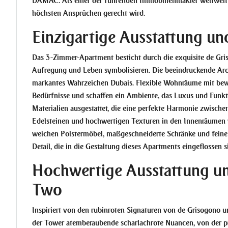
DAMAC. Als einer der führenden Immobilienmakler weltweit b
höchsten Ansprüchen gerecht wird.
Einzigartige Ausstattung un
Das 3-Zimmer-Apartment besticht durch die exquisite de Gris
Aufregung und Leben symbolisieren. Die beeindruckende Archit
markantes Wahrzeichen Dubais. Flexible Wohnräume mit bew
Bedürfnisse und schaffen ein Ambiente, das Luxus und Funktio
Materialien ausgestattet, die eine perfekte Harmonie zwisch
Edelsteinen und hochwertigen Texturen in den Innenräumen v
weichen Polstermöbel, maßgeschneiderte Schränke und feine
Detail, die in die Gestaltung dieses Apartments eingeflossen s
Hochwertige Ausstattung un
Two
Inspiriert von den rubinroten Signaturen von de Grisogono u
der Tower atemberaubende scharlachrote Nuancen, von der pr