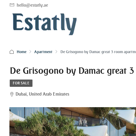
hello@estatly.ae
Home
Apartment
De Grisogono by Damac great 3 room apartm
De Grisogono by Damac great 3
FOR SALE
Dubai, United Arab Emirates