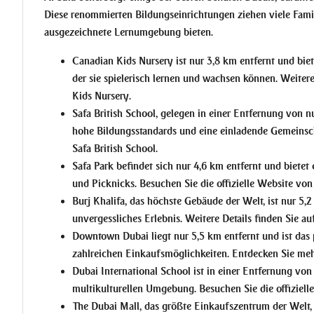
Diese renommierten Bildungseinrichtungen ziehen viele Famili
ausgezeichnete Lernumgebung bieten.
Canadian Kids Nursery
ist nur 3,8 km entfernt und bie
der sie spielerisch lernen und wachsen können. Weiter
Kids Nursery
.
Safa British School
, gelegen in einer Entfernung von n
hohe Bildungsstandards und eine einladende Gemeinsch
Safa British School
.
Safa Park
befindet sich nur 4,6 km entfernt und bietet 
und Picknicks. Besuchen Sie die
offizielle Website von
Burj Khalifa
, das höchste Gebäude der Welt, ist nur 5
unvergessliches Erlebnis. Weitere Details finden Sie au
Downtown Dubai
liegt nur 5,5 km entfernt und ist das
zahlreichen Einkaufsmöglichkeiten. Entdecken Sie me
Dubai International School
ist in einer Entfernung von
multikulturellen Umgebung. Besuchen Sie die
offiziel
The Dubai Mall
, das größte Einkaufszentrum der Welt, i