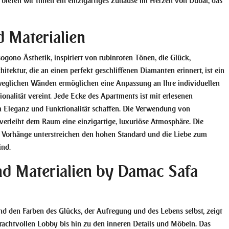
ieten wir Ihnen ein einzigartiges Zuhause im Herzen von Dubai, das
d Materialien
ogono-Ästhetik, inspiriert von rubinroten Tönen, die Glück,
ektur, die an einen perfekt geschliffenen Diamanten erinnert, ist ein
eglichen Wänden ermöglichen eine Anpassung an Ihre individuellen
nalität vereint. Jede Ecke des Apartments ist mit erlesenen
en Eleganz und Funktionalität schaffen. Die Verwendung von
erleiht dem Raum eine einzigartige, luxuriöse Atmosphäre. Die
 Vorhänge unterstreichen den hohen Standard und die Liebe zum
ind.
d Materialien by Damac Safa
nd den Farben des Glücks, der Aufregung und des Lebens selbst, zeigt
achtvollen Lobby bis hin zu den inneren Details und Möbeln. Das