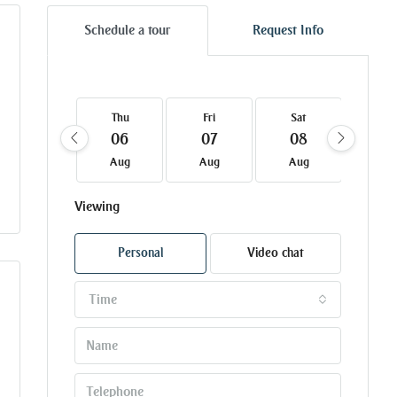
Schedule a tour
Request Info
Thu
Fri
Sat
Su
06
07
08
09
Aug
Aug
Aug
Au
Viewing
Personal
Video chat
Time