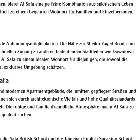
en, bietet Al Safa eine perfekte Kombination aus städtischem Leben
dtteil zu einem begehrten Wohnort für Familien und Einzelpersonen,
ende Anbindungsmöglichkeiten. Die Nähe zur Sheikh Zayed Road, einer
 schnellen Zugang zu anderen bedeutenden Stadtteilen wie
Downtown
t Al Safa zu einem idealen Wohnort für diejenigen, die sowohl die
ge, exklusive Umgebung schätzen.
afa
n und modernen Apartmentgebäude, die inmitten gepflegter Straßen und
nen sich durch architektonische Vielfalt und hohe Qualitätsstandards
elt. Die ruhige und familienfreundliche Atmosphäre macht Al Safa zu
nqualität suchen.
r die
Safa British School
und die
Jumeirah English Speaking School
.