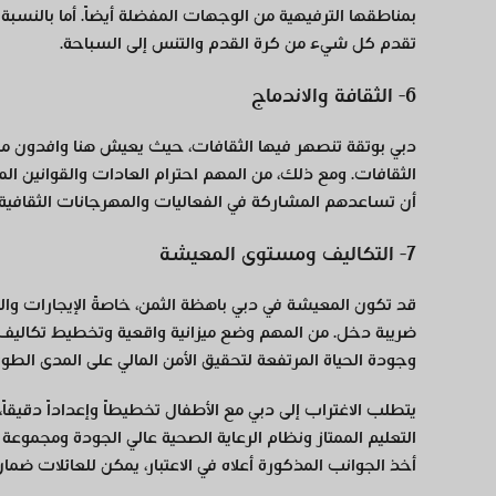
بمناطقها الترفيهية من الوجهات المفضلة أيضاً. أما بالنسبة ل
تقدم كل شيء من كرة القدم والتنس إلى السباحة.
6- الثقافة والاندماج
دبي بوتقة تنصهر فيها الثقافات، حيث يعيش هنا وافدون من ج
الثقافات. ومع ذلك، من المهم احترام العادات والقوانين الم
أن تساعدهم المشاركة في الفعاليات والمهرجانات الثقافي
7- التكاليف ومستوى المعيشة
قد تكون المعيشة في دبي باهظة الثمن، خاصةً الإيجارات وا
ضريبة دخل. من المهم وضع ميزانية واقعية وتخطيط تكاليف ال
وجودة الحياة المرتفعة لتحقيق الأمن المالي على المدى الطوي
يتطلب الاغتراب إلى دبي مع الأطفال تخطيطاً وإعداداً دقيقاً
التعليم الممتاز ونظام الرعاية الصحية عالي الجودة ومجموعة 
أخذ الجوانب المذكورة أعلاه في الاعتبار، يمكن للعائلات ضما