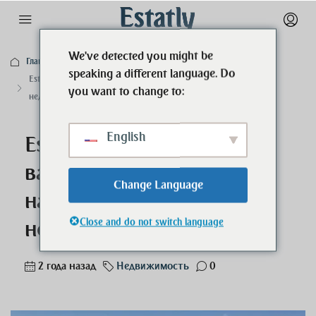
We've detected you might be
Главная
Недвижимость
speaking a different language. Do
Estatly Real Estate Dubai: ваш первый порт назначения для
you want to change to:
недвижимости в Дубае
English
Estatly Real Estate Dubai:
ваш первый порт
Change Language
назначения для
Close and do not switch language
недвижимости в Дубае
2 года назад
Недвижимость
0