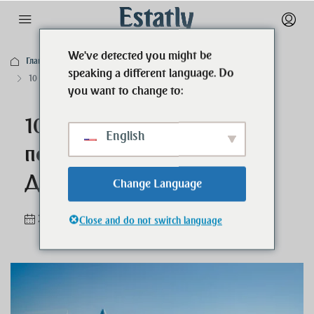
We've detected you might be
Главная
Бизнес
speaking a different language. Do
10 советов для успешной покупки недвижимости в Дубае
you want to change to:
10 советов для успешной
English
покупки недвижимости в
Дубае
Change Language
2 года назад
Бизнес
,
Недвижимость
0
Close and do not switch language