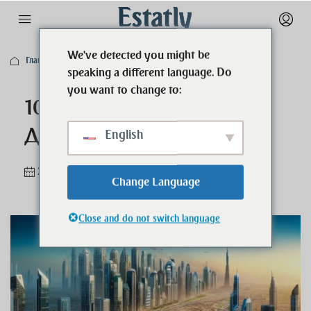
We've detected you might be
Главная
Блог
10 лучших вакансий в Дубае для немцев
speaking a different language. Do
you want to change to:
10 лучших вакансий в
Дубае для немцев
English
2 года назад
Блог
0
Change Language
Close and do not switch language