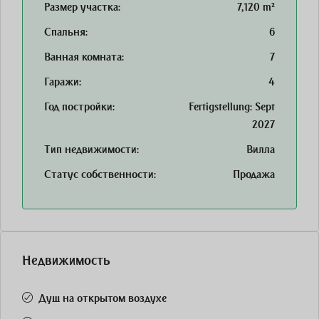
Размер участка:
7,120 m²
Спальня:
6
Ванная комната:
7
Гаражи:
4
Год постройки:
Fertigstellung: Sept
2027
Тип недвижимости:
Вилла
Статус собственности:
Продажа
Недвижимость
Душ на открытом воздухе