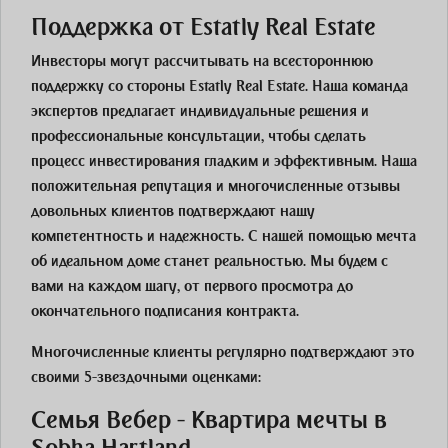
Поддержка от Estatly Real Estate
Инвесторы могут рассчитывать на всестороннюю
поддержку со стороны Estatly Real Estate. Наша команда
экспертов предлагает индивидуальные решения и
профессиональные консультации, чтобы сделать
процесс инвестирования гладким и эффективным. Наша
положительная репутация и многочисленные отзывы
довольных клиентов подтверждают нашу
компетентность и надежность. С нашей помощью мечта
об идеальном доме станет реальностью. Мы будем с
вами на каждом шагу, от первого просмотра до
окончательного подписания контракта.
Многочисленные клиенты регулярно подтверждают это
своими 5-звездочными оценками:
Семья Вебер - Квартира мечты в