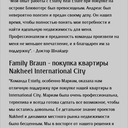
"Мой опыт работы с Estatly Real Estate при покупке на
острове Блювотерс был превосходным. Андреас был
невероятно полезен и предан своему делу. Он нашел
время, чтобы полностью понять мои потребности и
найти идеальную недвижимость для меня.
Профессионализм и преданность команды произвели на
меня не меньшее впечатление, и я благодарен им за
поддержку". - Доктор Шнайдер
Family Braun - покупка квартиры
Nakheel International City
"Команда Estatly, особенно Мариам, оказала нам
отличную поддержку при покупке нашей квартиры в
International City. Мариам была очень профессиональна,
терпелива и всегда готова сделать все возможное, чтобы
мы остались довольны. Ее детальное знание проектов
Nakheel и динамики местного рынка недвижимости
было бесценным. Мы в восторге от нашего решения и