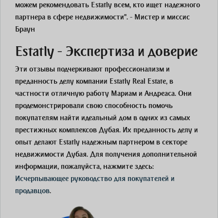
можем рекомендовать Estatly всем, кто ищет надежного
партнера в сфере недвижимости". - Мистер и миссис
Браун
Estatly - Экспертиза и доверие
Эти отзывы подчеркивают профессионализм и
преданность делу компании Estatly Real Estate, в
частности отличную работу Мариам и Андреаса. Они
продемонстрировали свою способность помочь
покупателям найти идеальный дом в одних из самых
престижных комплексов Дубая. Их преданность делу и
опыт делают Estatly надежным партнером в секторе
недвижимости Дубая. Для получения дополнительной
информации, пожалуйста, нажмите здесь:
Исчерпывающее руководство для покупателей и
продавцов
.