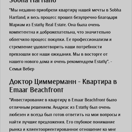
Sobha Hartland
"Мы недавно приобрели квартиру нашей мечты в Sobha
Hartland, и весь процесс прошел безупречно благодаря
Мариам из Estatly Real Estate. Она была очень
компетентна и доброжелательна, что значительно
облегчило процесс покупки. Ее профессионализм и
стремление удовлетворить наши потребности
превзошли все наши ожидания. Мы в восторге от
нашего нового дома и очень рекомендуем Estatly". -
Семья Вебер
Доктор Циммерманн - Квартира в
Emaar Beachfront
"Инвестирование в квартиру в Emaar Beachfront было
отличным решением. Андреас из Estatly был очень
любезен и всегда был готов ответить на мои вопросы и
найти лучшие предложения. Его глубокое понимание
рынка и клиентоориентированное отношение ко мне