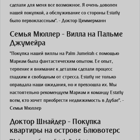
сделали для меня все возможное. Я очень доволен
нашей покупкой, а обслуживание со стороны Estatly
было первоклассным". - Доктор Циммерманн
Семья Мюллер - Вилла на Пальме
Джумейра
"Покупка нашей виллы на Palm Jumeirah с помощью
Мариам была фантастическим опытом. Ее опыт,
терпение и внимание к деталям сделали процесс
гладким и свободным от стресса. Estatly не только
оправдала наши ожидания, но и превзошла их. Мы
настоятельно рекомендуем Мариам и команду Estatly
всем, кто хочет приобрести недвижимость в Дубае". -
Семья Мюллер
Доктор Шнайдер - Покупка
квартиры на острове Блювотерс