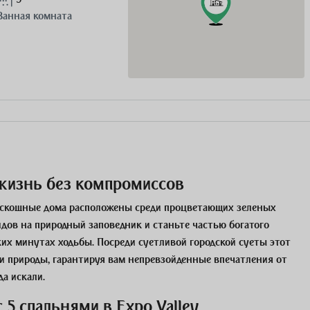
Ванная комната
 жизнь без компромиссов
роскошные дома расположены среди процветающих зеленых
ов на природный заповедник и станьте частью богатого
ьких минутах ходьбы. Посреди суетливой городской суеты этот
 и природы, гарантируя вам непревзойденные впечатления от
да искали.
5 спальнями в Expo Valley