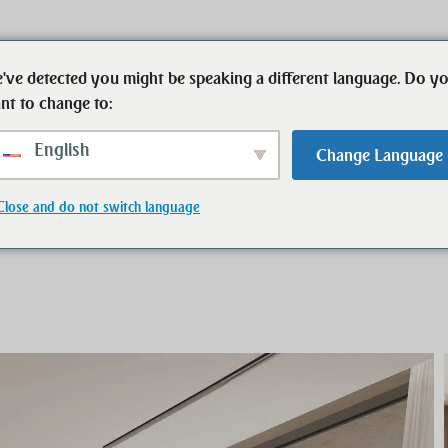
've detected you might be speaking a different language. Do y
Начало
Недвижимость
Контактное 
nt to change to:
English
Change Language
нями
Close and do not switch language
ла с 5 спальнями