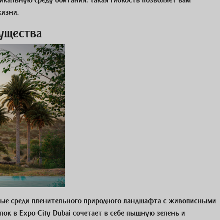
кальную среду обитания. Такая гибкость позволяет вам
жизни.
ущества
нные среди пленительного природного ландшафта с живописными
лок в Expo City Dubai сочетает в себе пышную зелень и