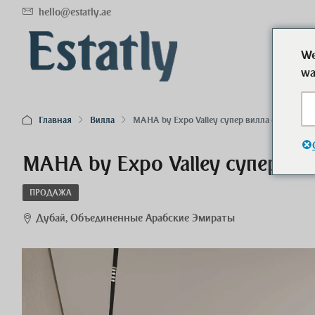
hello@estatly.ae
We
wa
Главная
Вилла
MAHA by Expo Valley супер вилла с 5 спаль
MAHA by Expo Valley супер вил
ПРОДАЖА
Дубай, Объединенные Арабские Эмираты