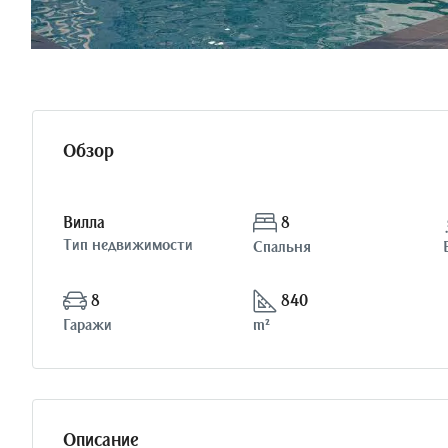
Обзор
Вилла
8
Тип недвижимости
Спальня
8
840
Гаражи
m²
Описание