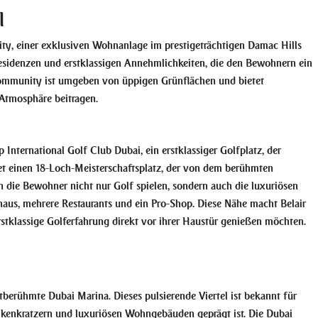
l
ity
, einer exklusiven Wohnanlage im prestigeträchtigen Damac Hills
Residenzen und erstklassigen Annehmlichkeiten, die den Bewohnern ein
Community ist umgeben von üppigen Grünflächen und bietet
Atmosphäre beitragen.
 International Golf Club Dubai, ein erstklassiger Golfplatz, der
tet einen 18-Loch-Meisterschaftsplatz, der von dem berühmten
 die Bewohner nicht nur Golf spielen, sondern auch die luxuriösen
haus, mehrere Restaurants und ein Pro-Shop. Diese Nähe macht Belair
erstklassige Golferfahrung direkt vor ihrer Haustür genießen möchten.
ltberühmte Dubai Marina. Dieses pulsierende Viertel ist bekannt für
lkenkratzern und luxuriösen Wohngebäuden geprägt ist. Die Dubai