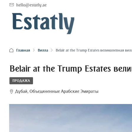
hello@estatly.ae
Главная
Вилла
Belair at the Trump Estates великолепная вил
Belair at the Trump Estates ве
ПРОДАЖА
Дубай, Объединенные Арабские Эмираты