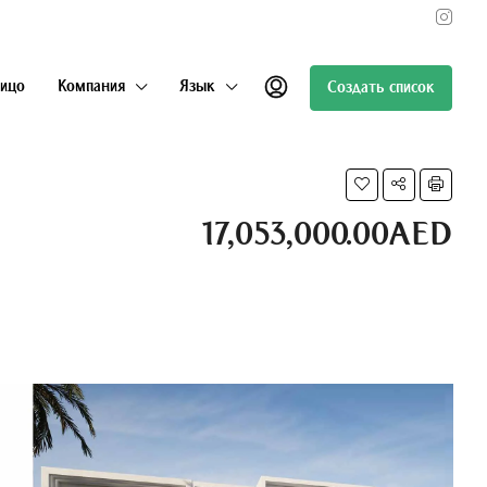
лицо
Компания
Язык
Создать список
17,053,000.00AED