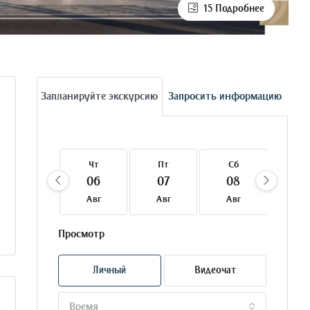
15 Подробнее
Запланируйте экскурсию
Запросить информацию
Чт
Пт
Сб
Вс
06
07
08
09
Авг
Авг
Авг
Ав
Просмотр
Личный
Видеочат
Время