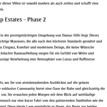
dieser Villen ist sowohl modern als auch zeitlos und schafft eine
en.
p Estates – Phase 2
s in der prestigeträchtigen Umgebung von Damac Hills liegt. Dieses
chtige Mansions, die alle nach den höchsten Standards gestaltet und
aus Eleganz, Komfort und modernem Design, die keine Wünsche
urchdachte Raumaufteilung sorgen für ein Gefühl von Weite und
klassige Verarbeitung eine Atmosphäre von Luxus und Raffinesse
lls, wo Sie von atemberaubenden Ausblicken auf die grünen
e exklusive Community bietet eine Oase der Ruhe und gleichzeitig die
ch vor, Sie erwachen jeden Morgen mit dem Blick auf weitläufige
ennoch nur eine kurze Fahrt von den pulsierenden Stadtteilen wie der
nd. Diese ideale Lage ermöglicht es Ihnen, das Beste aus beiden