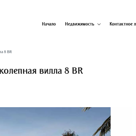
Начало
Недвижимость
Контактное 
ла 8 BR
ликолепная вилла 8 BR