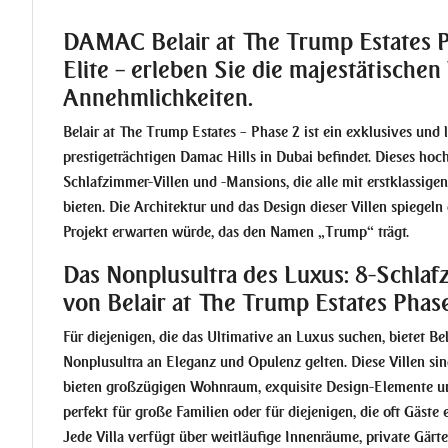
DAMAC Belair at The Trump Estates P
Elite – erleben Sie die majestätischen
Annehmlichkeiten.
Belair at The Trump Estates – Phase 2
ist ein exklusives und
prestigeträchtigen Damac Hills in Dubai befindet. Dieses hoc
Schlafzimmer-Villen und -Mansions, die alle mit erstklassige
bieten. Die Architektur und das Design dieser Villen spiege
Projekt erwarten würde, das den Namen „Trump“ trägt.
Das Nonplusultra des Luxus: 8-Schlaf
von Belair at The Trump Estates Phas
Für diejenigen, die das Ultimative an Luxus suchen, bietet Be
Nonplusultra an Eleganz und Opulenz gelten. Diese Villen sin
bieten großzügigen Wohnraum, exquisite Design-Elemente und
perfekt für große Familien oder für diejenigen, die oft Gäs
Jede Villa verfügt über weitläufige Innenräume, private Gärt