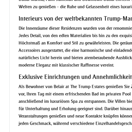
Welten zu genießen – die Ruhe und Gelassenheit eines luxur
Interieurs von der weltbekannten Trump-Ma
Die Innenräume dieser Residenzen wurden von der renommiert
Jedes Detail, von den edlen Materialien bis hin zu den exqui
Höchstmaß an Komfort und Stil zu gewährleisten. Die geräu
Accessoires ausgestattet, die eine harmonische und einladen
natürliches Licht herein und bieten atemberaubende Ausblick
moderne Eleganz mit klassischer Raffinesse vereint.
Exklusive Einrichtungen und Annehmlichkei
Als Bewohner von Belair at The Trump Estates genießen Sie Zu
vor, Ihren Tag mit einem erfrischenden Bad im privaten Pool
anschließend im luxuriösen Spa zu entspannen. Die Villen b
für Unterhaltung und Erholung geeignet sind. Darüber hinaus 
Veranstaltungen genießen und neue Kontakte knüpfen können.
jeden Geschmack, während verschiedene Einzelhandelsgeschäf