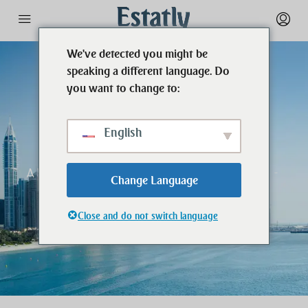
We've detected you might be
speaking a different language. Do
you want to change to:
English
Свяжитесь с нами
ДУБАЙ - АБУ-ДАБИ - ШАРДЖА -
Change Language
АДЖМАН
Close and do not switch language