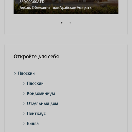
850,000.00AED
2,71
Дубай, Объединенные Арабские Эмираты
Дуб
Откройте для себя
Плоский
Плоский
Кондоминиум
Отдельный дом
Пентхаус
Вилла