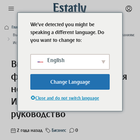
We've detected you might be
Главная
Бизнес
speaking a different language. Do
Выставление счетов-фактур от компаний Дубая немецким компаниям:
you want to change to:
Исчерпывающее руководство
English
Выставление счетов-
фактур от компаний Дубая
Change Language
немецким компаниям:
Close and do not switch language
Исчерпывающее
руководство
2 года назад
Бизнес
0