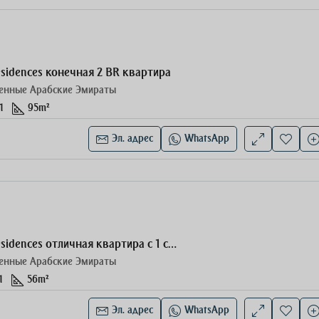
esidences конечная 2 BR квартира
енные Арабские Эмираты
1
95
m²
Эл. адрес
WhatsApp
Ashton Park Residences отличная квартира с 1 спальней
енные Арабские Эмираты
1
56
m²
Эл. адрес
WhatsApp