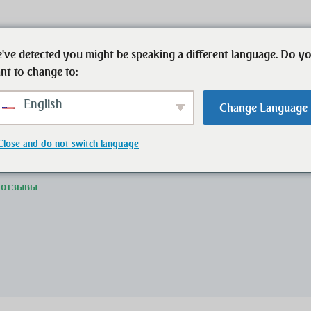
've detected you might be speaking a different language. Do y
Начало
Недвижимость
Контактное 
nt to change to:
English
Change Language
Close and do not switch language
ВАТЕЛЬ
 отзывы