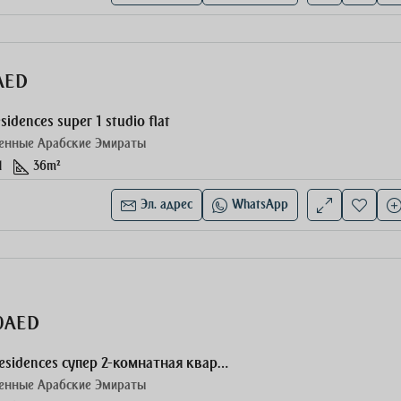
AED
sidences super 1 studio flat
енные Арабские Эмираты
1
36
m²
Эл. адрес
WhatsApp
00AED
The Berkeley Residences супер 2-комнатная квартира
енные Арабские Эмираты