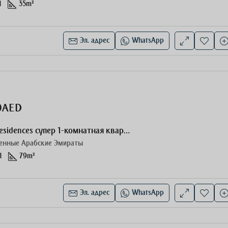
1
35
m²
Эл. адрес
WhatsApp
00AED
The Berkeley Residences супер 1-комнатная квартира
енные Арабские Эмираты
1
79
m²
Эл. адрес
WhatsApp