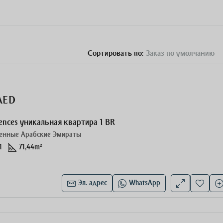
Сортировать по:
Заказ по умолчанию
AED
dences уникальная квартира 1 BR
енные Арабские Эмираты
1
71,44
m²
Эл. адрес
WhatsApp