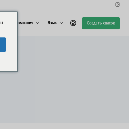
ou
лицо
Компания
Язык
Создать список