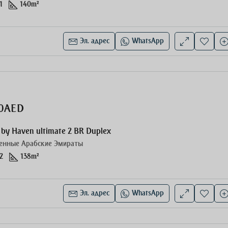
1
140
m²
Эл. адрес
WhatsApp
00AED
by Haven ultimate 2 BR Duplex
енные Арабские Эмираты
2
138
m²
Эл. адрес
WhatsApp