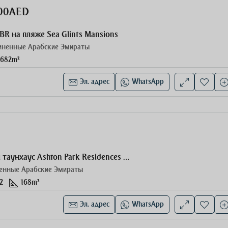
,00AED
BR на пляже Sea Glints Mansions
иненные Арабские Эмираты
682
m²
Эл. адрес
WhatsApp
Эксклюзивный таунхаус Ashton Park Residences 3BR
енные Арабские Эмираты
2
168
m²
Эл. адрес
WhatsApp