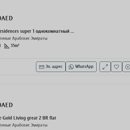
00AED
The Berkeley Residences super 1 однокомнатный номер
енные Арабские Эмираты
1
35
m²
Эл. адрес
WhatsApp
00AED
 Gold Living great 2 BR flat
енные Арабские Эмираты