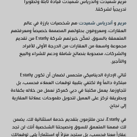
مريم شميدت وأندرياس شميدت قيادة ثابتة وتطويراً
تدريجياً لشركتنا.
مريم
و
أندرياس شميدت
هم شخصيات بارزة في عالم
العقارات، ومعروفون بحلولهم المصممة خصيصاً ومعرفتهم
المتعمقة بالسوق. تمكّن خبرتهم شركة Estatly من تقديم
مجموعة واسعة من العقارات من الدرجة الأولى للأفراد
والشركات، مصحوبة بنصائح شاملة ودعم للشراء والبيع
والتأجير.
ثنائي الإدارة الديناميكي متحمس لضمان أن تكون Estatly
مبتكرة دائماً ولا تكتفي بتلبية توقعات العملاء فحسب، بل
تتجاوزها. يعمل مكتبنا في دبي كمركز نعمل من خلاله بكفاءة
وبطريقة تركز على العميل لتحويل طموحات عملائنا العقارية
إلى نجاح.
في Estatly، نحن ملتزمون بتقديم خدمة استثنائية لك. يضمن
لك فهمنا المتعمق للسوق ونصيحتنا الشخصية أنك لن تجد
عقاراً معنا فحسب، بل ستجد منزلاً أو استثماراً يلبي توقعاتك