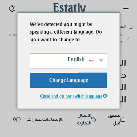
We've detected you might be
الصفحة الرئيسية
الأعمال التجارية
speaking a different language. Do
العقارات على الخارطة في دبي: فرصتك لاستثمار من الدرجة الأولى مع خبراء
you want to change to:
العقارات
English
العقارات على الخارطة في
دبي: فرصتك لاستثمار من
Change Language
الدرجة الأولى مع خبراء
Close and do not switch language
العقارات
‏سنتين
الأعمال
,
الإنشاءات
,
عقارات
0
قبل
التجارية