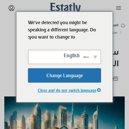
We've detected you might be
الصفحة الرئيسية
المدونة
speaking a different language. Do
سوق العمل في دبي وفرص العمل كوسيط مع إستاتلي
you want to change to:
سوق العمل في دبي وفرص
English
العمل كوسيط مع إستاتلي
Change Language
‏سنتين قبل
المدونة
0
Close and do not switch language