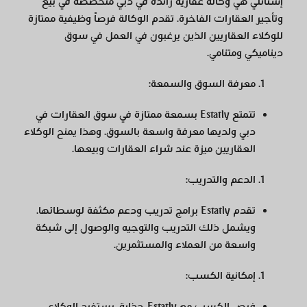
إستاتلي هي وكالة عقارية رائدة في دبي متخصصة في بيع
وتأجير العقارات الفاخرة. تقدم الوكالة فرصاً وظيفية ممتازة
للوكلاء العقاريين الذين يرغبون في العمل في سوق
ديناميكي ومتنامي.
معرفة السوق والسمعة
:
تتمتع Estatly بسمعة ممتازة في سوق العقارات في
دبي ولديها معرفة واسعة بالسوق. وهذا يمنح الوكلاء
العقاريين ميزة عند شراء العقارات وبيعها.
الدعم والتدريب
:
تقدم Estatly برامج تدريب ودعم مكثفة لوسطائها.
ويشمل ذلك التدريب والتوجيه والوصول إلى شبكة
واسعة من العملاء والمستثمرين.
إمكانية الكسب
:
فرص الكسب مع Estatly جذابة. يستفيد الوكلاء