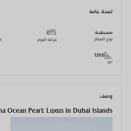
لمحة عامة
مسطحة
2
نوع العقار
غرفة النوم
ا
120.6
m²
وصف
a Ocean Pearl: Luxus in Dubai Islands