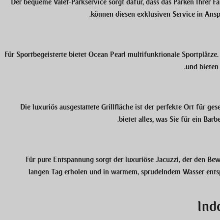
Der bequeme
Valet-Parkservice
sorgt dafür, dass das Parken Ihrer F
können diesen exklusiven Service in Ans
Für Sportbegeisterte bietet Ocean Pearl multifunktionale Sportplätze. 
und bieten 
Die luxuriös ausgestattete Grillfläche ist der perfekte Ort für 
bietet alles, was Sie für ein Bar
Für pure Entspannung sorgt der luxuriöse
Jacuzzi
, der den Be
langen Tag erholen und in warmem, sprudelndem Wasser entspa
Ind