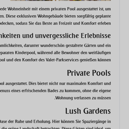
jede Wohneinheit mit einem privaten Pool ausgestattet ist, um
n. Diese exklusiven Wohngebäude bieten sorgfältig geplante
bdecken, sodass Sie das Beste an Freizeit und Komfort erleben.
hkeiten und unvergessliche Erlebnisse
mlichkeiten, darunter wunderschön gestaltete Gärten und ein
eparaten Kinderpool, während alle Bewohner den weitläufigen
l und den Komfort des Valet-Parkservices genießen können.
Private Pools
ool ausgestattet. Dies bietet nicht nur maximalen Komfort und
 Genuss eines erfrischenden Bades zu kommen, ohne die eigene
Wohnung verlassen zu müssen.
Lush Gardens
ase der Ruhe und Erholung. Hier können Sie Spaziergänge in
ie grüne Landschaft betrachten. Diese Gärten sind ideal, um