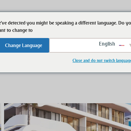
've detected you might be speaking a different language. Do y
ابدأ
العقارات
الشخص الذي يمكن ال
nt to change to:
English
Change Language
Samana Oc
Close and do not switch languag
Samana Ocean 