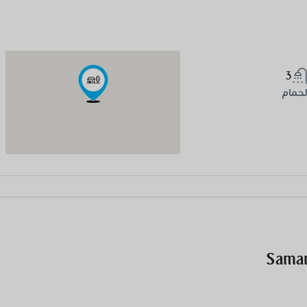
3
لحمام
Saman