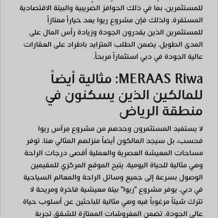
للمستثمرين، بما في ذلك الحوافز الضريبية والبيئة الاقتصادية
المستقرة. ولذلك فإن مشروع ريوا يعد خياراً ممتازاً
للمستثمرين الذين يقدرون الجودة وزيادة رأس المال على
المدى الطويل. يضمن الطلب المتزايد باطراد على العقارات
عالية الجودة في دبي استثماراً مربحاً.
MERAAS Riwa: مثالية أيضاً
للمالكين الذين يسكنون في
منطقة الرياض
لا يستفيد المستثمرون وحدهم من مشروع مِرآس ريوا
فحسب، بل سيجد المالكون أيضاً منزلهم المثالي هنا. توفر
مساحات المعيشة العصرية والعملية أقصى درجات الراحة
وهي مثالية للحياة اليومية. يتيح الموقع المركزي للمقيمين
الوصول بسرعة إلى جميع وسائل الراحة والمعالم السياحية
في دبي. يوفر مشروع "ريوا" بيئة معيشية فاخرة ومريحة لا
تترك شيئاً مرغوباً فيه وهي مثالية للباحثين عن أسلوب حياة
عالي الجودة. تضمن المفروشات الممتازة للشقق تجربة