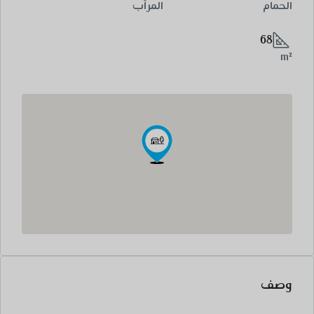
الحمام
المرآب
68
m²
وصف