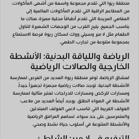
منطقة ريوا التي تقدم مجموعة واسعة من أشهى المأكولات.
من المطاعم الراقية التي تقدم المأكولات العالمية إلى
المقاهي المريحة التي تقدم أطباقاً محلية مميزة، هناك ما
يناسب الجميع. يتيح القرب من الوجهات الشهيرة لتناول
الطعام مثل لا مير وسيتي ووك لسكان ريوة فرصة الاستمتاع
بمجموعة متنوعة من تجارب الطهي.
الرياضة واللياقة البدنية: الأنشطة
الخارجية والصالات الرياضية
لعشاق الرياضة، توفر منطقة ريوة العديد من الفرص لممارسة
الأنشطة البدنية. توجد صالات رياضية مجهزة تجهيزاً جيداً،
ومسارات للركض ومسارات للدراجات تعتبر مثالية لممارسة
الأنشطة في الهواء الطلق. يوجد أيضاً العديد من ملاعب
الغولف القريبة التي تناسب لاعبي الغولف المبتدئين
والمتمرسين على حد سواء. تساهم المرافق الرياضية
والأنشطة المتنوعة في أسلوب حياة نشط وصحي.
الترفيه في لا مير: الشاطئ