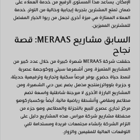
الإمكان. يساعد هذا المستوى الرفيع من خدمة العملاء على
ضمان تمتع المشترين بتجربة إيجابية وخالية من التوتر. خدمة
العملاء الممتازة هي ميزة أخرى تجعل من ريوا الخيار المفضل
للمشترين المميزين.
السابق مشاريع MERAAS: قصة
نجاح
حققت شركة MERAAS شهرة كبيرة من خلال عدد كبير من
المشاريع المتميزة. ومن أشهرها
سيتي ووك
وجهة عصرية
لنمط حياة حضري يوفر فرصاً سكنية وتجارية وترفيهية حديثة،
و
جزيرة بلوواترز
منتجع مذهل يضم عين دبي الشهيرة. ومن
المشاريع البارزة الأخرى
لا مير
جنة شاطئية واسعة تضم
مطاعم ومقاهي وأنشطة رياضية مائية. أيضاً
بوكسبارك
وهو
مركز تجاري عصري للبيع بالتجزئة والمطاعم، وهو جزء من
محفظة مشاريع شركة ميراس. هذه المشاريع دليل على
التزام الشركة بإنشاء مجتمعات فريدة ومستدامة تلبي
التوقعات العالية للمقيمين والزوار.