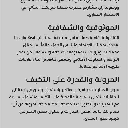
لزيادة عائداتك إلى أقصى حد. معرفتنا الواسعة بالسوق
ووصولنا إلى مشاريع حصرية تجعلنا شريكك المثالي في
الاستثمار العقاري.
الموثوقية والشفافية
الثقة والشفافية هما أساس فلسفة عملنا. في Estatly Real
Estate، يمكنك الاعتماد علينا في العمل دائماً بما يحقق
مصلحتك وتزويدك بمعلومات صادقة وشفافة. نحن نقدر
النزاهة والسلوك الأخلاقي ونسعى جاهدين لبناء علاقات
طويلة الأمد مع عملائنا.
المرونة والقدرة على التكيف
سوق العقارات ديناميكي ومتغير باستمرار. ونحن في إستاتلي
للعقارات نتحلى بالمرونة والقدرة على التكيف ونتفاعل بسرعة
مع التغيرات والتطورات الجديدة. تمكننا هذه المرونة من أن
نقدم لك دائماً أفضل الخيارات والحلول بغض النظر عن
كيفية تطور السوق.