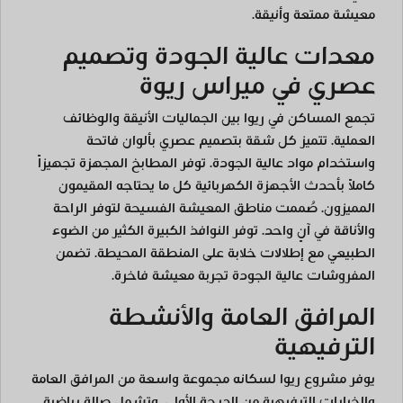
معيشة ممتعة وأنيقة.
معدات عالية الجودة وتصميم
عصري في ميراس ريوة
تجمع المساكن في ريوا بين الجماليات الأنيقة والوظائف
العملية. تتميز كل شقة بتصميم عصري بألوان فاتحة
واستخدام مواد عالية الجودة. توفر المطابخ المجهزة تجهيزاً
كاملاً بأحدث الأجهزة الكهربائية كل ما يحتاجه المقيمون
المميزون. صُممت مناطق المعيشة الفسيحة لتوفر الراحة
والأناقة في آنٍ واحد. توفر النوافذ الكبيرة الكثير من الضوء
الطبيعي مع إطلالات خلابة على المنطقة المحيطة. تضمن
المفروشات عالية الجودة تجربة معيشة فاخرة.
المرافق العامة والأنشطة
الترفيهية
يوفر مشروع ريوا لسكانه مجموعة واسعة من المرافق العامة
والخيارات الترفيهية من الدرجة الأولى. وتشمل صالة رياضية