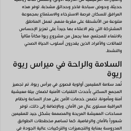
حديثة، وحوض سباحة فاخر وحدائق مشذبة. توفر هذه
المرافق للسكان فرصة الاسترخاء والاستمتاع بمجموعة
متنوعة من الأنشطة على مقربة منهم. تعمل المناطق
المشتركة التي يتم الاعتناء بها جيداً على تعزيز الإحساس
بالانتماء للمجتمع، مما يجعل من مشروع ريوا مكاناً مثالياً
للعائلات والأفراد الذين يقدرون أسلوب الحياة الصحي
والنشط.
السلامة والراحة في ميراس ريوة
ريوة
تُعد سلامة المقيمين أولوية قصوى في مِرآس ريوة. تم تجهيز
المجمع السكني بأحدث التقنيات الأمنية لضمان بيئة معيشية
آمنة ومأمونة. تضمن خدمات الأمن على مدار الساعة ونظام
المراقبة مستوى عالٍ من الأمان. وبالإضافة إلى ذلك، توفر
مساحات المعيشة المريحة والمصممة بشكل جيد للمقيمين
شعوراً بالأمان والرفاهية. كما تساهم مخططات الطوابق
المدروسة بعناية والتجهيزات والتركيبات عالية الجودة في