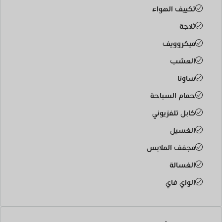
تكييف الهواء
ثلاجة
ميكروويف
العشب
ساونا
حمام السباحة
كابل تلفزيوني
الغسيل
مجفف الملابس
الغسالة
الواي فاي