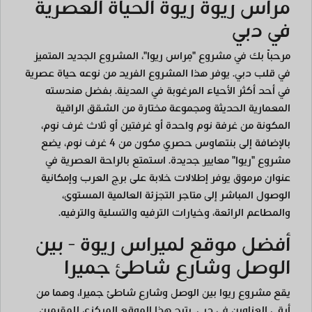
مراس ريوة ريوة الحياة العصرية
في دبي
مرحباً بك في مشروع "مِراس ريوا"، المشروع الجديد المتميز
في قلب دبي. يوفر هذا المشروع الفريد من نوعه حياة عصرية
في أحد أكثر الأحياء المرغوبة في المدينة. بفضل هندسته
المعمارية الحديثة ومجموعة مختارة من الشقق الراقية
المكونة من غرفة نوم واحدة أو غرفتين أو ثلاث غرف نوم،
بالإضافة إلى بنتهاوس حصري مكون من 4 غرف نوم، يضع
مشروع "ريوا" معايير جديدة. استمتع بالراحة العصرية في
عنوان مرموق يوفر إطلالات خلابة على برج العرب وإمكانية
الوصول المباشر إلى متاجر التجزئة العالمية المستوى،
والمطاعم الرائعة، وخيارات الترفيه والتسلية والترفيه.
أفضل موقع لميراس ريوة - بين
الوصل وشارع شاطئ جميرا
يقع مشروع ريوا بين الوصل وشارع شاطئ جميرا، وهما من
أرقى العناوين في دبي. يتيح هذا الموقع المركزي للمقيمين