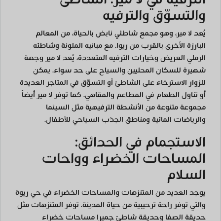
والتسوّق والترفيه
يُعد لا مير، وهو مجمع شاطئي نابض بالحياة، من المعالم
البارزة الأخرى بالقرب من ريوا. مع مبانيه الملونة وشاطئه
الرملي العريض وخيارات الترفيه المتعددة، يُعد لا مير وجهة
شهيرة للسكان المحليين والسياح على حد سواء. يمكن
للزوار الاسترخاء على الشاطئ أو التسوّق في المتاجر العديدة
أو تناول الطعام في المطاعم والمقاهي. كما توفر لا مير أيضاً
مجموعة متنوعة من الأنشطة الترفيهية مثل السينما
والرياضات المائية ومناطق الجذب السياحي للأطفال.
الاستجمام في الحدائق:
المساحات الخضراء وواحات
السلام
يوجد العديد من المتنزهات والمساحات الخضراء في حي ريوة
والتي توفر راحة ترحيبية من حياة المدينة. توفر المتنزهات مثل
حديقة الصفا وحديقة شاطئ جميرا مساحات خضراء