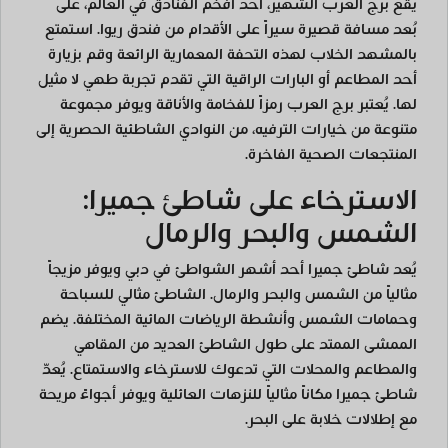
يقع برج العرب الشهير، أحد أفخم الفنادق في العالم، على
بُعد مسافة قصيرة سيراً على الأقدام من فندق ريوا. استمتع
بالمشهد الخلاب لهذه التحفة المعمارية الرائعة وقم بزيارة
أحد المطاعم أو البارات الراقية التي تقدم تجربة طهي لا مثيل
لها. يُعتبر برج العرب رمزاً للفخامة والأناقة ويوفر مجموعة
متنوعة من خيارات الترفيه، من النوادي الشاطئية الحصرية إلى
المنتجعات الصحية الفاخرة.
الاسترخاء على شاطئ جميرا:
الشمس والبحر والرمال
يُعد شاطئ جميرا أحد أشهر الشواطئ في دبي ويوفر مزيجاً
مثالياً من الشمس والبحر والرمال. الشاطئ مثالي للسباحة
وحمامات الشمس وأنشطة الرياضات المائية المختلفة. يضم
الممشى الممتد على طول الشاطئ العديد من المقاهي
والمطاعم والمحلات التي تدعوك للاسترخاء والاستمتاع. يُعدّ
شاطئ جميرا مكاناً مثالياً للنزهات العائلية ويوفر أجواءً مريحة
مع إطلالات خلابة على البحر.