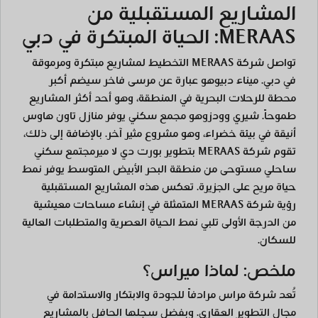
المشاريع المستقبلية من
MERAAS: الحياة المبتكرة في دبي
تواصل شركة MERAAS التخطيط لمشاريع مبتكرة ومرموقة
في دبي.
ميناء دبي
وهو عبارة عن مرسى فاخر سيضم أكبر
محطة للرحلات البحرية في المنطقة، وهو أحد أكثر المشاريع
طموحاً.
شيري وودز
وهو مجمع سكني يوفر منازل تاون هاوس
أنيقة في بيئة خضراء، وهو مشروع مثير آخر. بالإضافة إلى ذلك،
تقوم شركة MERAAS بتطوير
بورت دي لا مير
مجتمع سكني
ساحلي مستوحى من منطقة البحر الأبيض المتوسط يوفر نمط
حياة مريح على الجزيرة. تعكس هذه المشاريع المستقبلية
رؤية شركة MERAAS المتمثلة في إنشاء مساحات معيشية
من الدرجة الأولى تلبي نمط الحياة العصرية والمتطلبات العالية
للسكان.
ملخص: لماذا ميراس؟
تُعد شركة مراس مرادفاً للجودة والابتكار والاستدامة في
مجال التطوير العقاري. وبفضل سجلها الحافل بالمشاريع