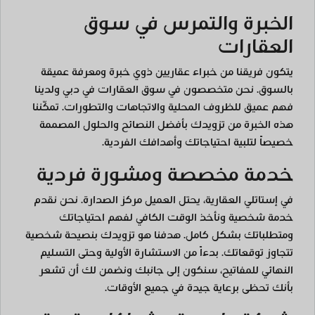
الخبرة والتمرس في سوق
العقارات
يتكون فريقنا من خبراء عقاريين ذوي خبرة ومعرفة عميقة
بالسوق. نحن متخصصون في سوق العقارات في دبي ولدينا
فهم عميق للظروف المحلية والاتجاهات والتطورات. تمكّننا
هذه الخبرة من تزويدك بأفضل النصائح والحلول المصممة
خصيصاً لتلبية احتياجاتك وأهدافك الفردية.
خدمة مخصصة ومشورة فردية
في إستاتلي العقارية، يحتل العميل مركز الصدارة. نحن نقدم
خدمة شخصية ونأخذ الوقت الكافي لفهم احتياجاتك
ومتطلباتك بشكل كامل. هدفنا هو تزويدك بنصيحة شخصية
تتجاوز توقعاتك. بدءاً من الاستشارة الأولية وحتى التسليم
النهائي للمفاتيح، سنكون إلى جانبك ونضمن لك أن تشعر
بأنك تحظى برعاية جيدة في جميع الأوقات.