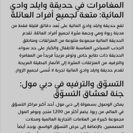
المغامرات في حديقة وايلد وادي
المائية: متعة لجميع أفراد العائلة
تقع حديقة وايلد وادي المائية على بُعد دقائق قليلة فقط من
مدينة ريوة وهي وجهة مثيرة لجميع أفراد العائلة. تقدم
الحديقة المائية مجموعة متنوعة من المنزلقات ومناطق
الجذب السياحي المناسبة للأطفال والكبار على حد سواء.
الحديقة ذات طابع خاص وتوفر مزيجاً فريداً من المغامرة
والترفيه. من المنزلقات المثيرة إلى الأنهار البطيئة المريحة
تقدم حديقة وايلد وادي المائية تجربة لا تُنسى لجميع الزوار.
التسوّق والترفيه في دبي مول:
جنة لعشاق التسوّق
يمكن الوصول بسهولة إلى دبي مول، أحد أكبر مراكز التسوّق
في العالم، من ريوا. يضم أكثر من 1,200 متجر، ويوفر المول
مجموعة كبيرة من العلامات التجارية العالمية ومحلات
المصممين. بالإضافة إلى عرض التسوّق الواسع، يوجد أيضاً