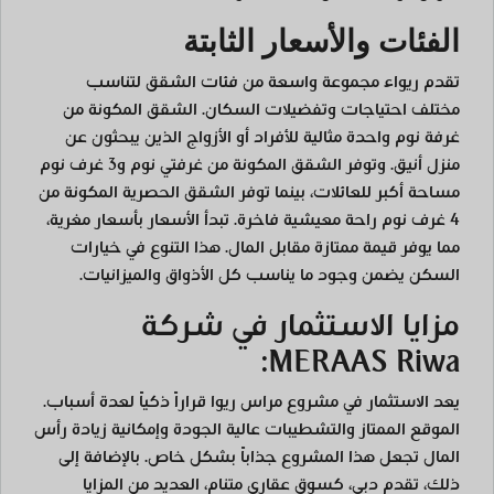
الفئات والأسعار الثابتة
تقدم ريواء مجموعة واسعة من فئات الشقق لتناسب
مختلف احتياجات وتفضيلات السكان. الشقق المكونة من
غرفة نوم واحدة مثالية للأفراد أو الأزواج الذين يبحثون عن
منزل أنيق. وتوفر الشقق المكونة من غرفتي نوم و3 غرف نوم
مساحة أكبر للعائلات، بينما توفر الشقق الحصرية المكونة من
4 غرف نوم راحة معيشية فاخرة. تبدأ الأسعار بأسعار مغرية،
مما يوفر قيمة ممتازة مقابل المال. هذا التنوع في خيارات
السكن يضمن وجود ما يناسب كل الأذواق والميزانيات.
مزايا الاستثمار في شركة
MERAAS Riwa:
يعد الاستثمار في مشروع مراس ريوا قراراً ذكياً لعدة أسباب.
الموقع الممتاز والتشطيبات عالية الجودة وإمكانية زيادة رأس
المال تجعل هذا المشروع جذاباً بشكل خاص. بالإضافة إلى
ذلك، تقدم دبي، كسوق عقاري متنامٍ، العديد من المزايا