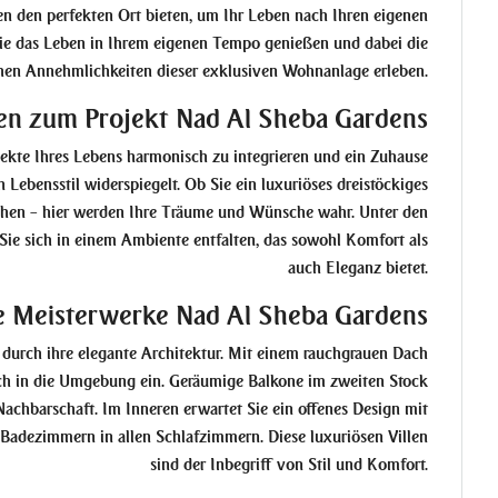
en den perfekten Ort bieten, um Ihr Leben nach Ihren eigenen
Sie das Leben in Ihrem eigenen Tempo genießen und dabei die
en Annehmlichkeiten dieser exklusiven Wohnanlage erleben.
en zum Projekt Nad Al Sheba Gardens
pekte Ihres Lebens harmonisch zu integrieren und ein Zuhause
 Lebensstil widerspiegelt. Ob Sie ein luxuriöses dreistöckiges
uchen – hier werden Ihre Träume und Wünsche wahr. Unter den
ie sich in einem Ambiente entfalten, das sowohl Komfort als
auch Eleganz bietet.
e Meisterwerke Nad Al Sheba Gardens
 durch ihre elegante Architektur. Mit einem rauchgrauen Dach
sch in die Umgebung ein. Geräumige Balkone im zweiten Stock
 Nachbarschaft. Im Inneren erwartet Sie ein offenes Design mit
adezimmern in allen Schlafzimmern. Diese luxuriösen Villen
sind der Inbegriff von Stil und Komfort.