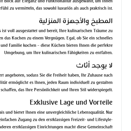
t Blick auf Eleganz und Funktionalität ausgewählt, um Ihnen
ühl zu vermitteln, das sowohl luxuriös als auch praktisch ist.
المطبخ والأجهزة المنزلية
st voll ausgestattet und bereit, Ihre kulinarischen Träume zu
 das Kochen zu einem Vergnügen. Egal, ob Sie ein schnelles
und Familie kochen – diese Küchen bieten Ihnen die perfekte
Umgebung, um Ihre kulinarischen Fähigkeiten zu entfalten.
لا يوجد أثاث
t angeboten, sodass Sie die Freiheit haben, Ihr Zuhause nach
lität ermöglicht es Ihnen, jeden Raum individuell zu gestalten
schaffen, das Ihre Persönlichkeit und Ihren Stil widerspiegelt.
Exklusive Lage und Vorteile
s und bietet Ihnen eine unvergleichliche Lebensqualität. Nur
infachen Zugang zu den erstklassigen Freizeit- und Lifestyle-
deren erstklassigen Einrichtungen macht diese Gemeinschaft