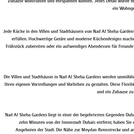
Zuhause wohlfühlen und entspannen können. Jedes Detail wurde mi
ein Wohngef
Jede Küche in den Villen und Stadthäusern von Nad Al Sheba Gardens i
erfüllen. Hochwertige Geräte und moderne Küchendesigns machen
Frühstück zubereiten oder ein aufwendiges Abendessen für Freunde 
Die Villen und Stadthäuser in Nad Al Sheba Gardens werden unmöblier
Ihren eigenen Vorstellungen und Vorlieben zu gestalten. Diese Flexibi
und ein Zuhause zu 
Nad Al Sheba Gardens liegt in einer der begehrtesten Gegenden Dubai
zehn Minuten von der Innenstadt Dubais entfernt, haben Sie e
Angeboten der Stadt. Die Nähe zur Meydan-Rennstrecke und an