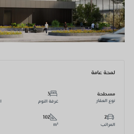
لمحة عامة
مسطحة
3
نوع العقار
غرفة النوم
ا
102
2
المرائب
m²