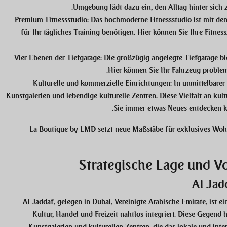
Umgebung lädt dazu ein, den Alltag hinter sich
Premium-Fitnessstudio:
Das hochmoderne Fitnessstudio ist mit den 
für Ihr tägliches Training benötigen. Hier können Sie Ihre Fitn
Vier Ebenen der Tiefgarage:
Die großzügig angelegte Tiefgarage bi
Hier können Sie Ihr Fahrzeug problem
Kulturelle und kommerzielle Einrichtungen:
In unmittelbarer
Kunstgalerien und lebendige kulturelle Zentren. Diese Vielfalt an ku
Sie immer etwas Neues entdecken k
La Boutique by LMD setzt neue Maßstäbe für exklusives Wohn
Strategische Lage und V
Al Jad
Al Jaddaf
, gelegen in Dubai, Vereinigte Arabische Emirate, ist e
Kultur, Handel und Freizeit nahtlos integriert. Diese Gegend