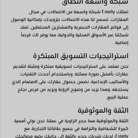
شبكة واسعة النطاق
تمتلك Estatly شبكة واسعة من الاتصالات في مجال
العقارات. تسمح لنا هذه الاتصالات بتزويدك بإمكانية الوصول
إلى قوائم العقارات الحصرية والمشترين المحتملين. تمتد
شبكتنا عبر الأسواق المحلية والدولية، مما يوفر لك فرصاً
إضافية.
استراتيجيات التسويق المبتكرة
نحن نعتمد على استراتيجيات تسويقية مبتكرة ومثبتة لتقديم
عقارك بأفضل صورة ممكنة. وباستخدام أحدث التقنيات
والأساليب الإبداعية، نضمن حصول عقارك على الاهتمام الذي
يستحقه. وهذا يزيد من وضوح الرؤية ويزيد من فرص نجاح
عملية البيع.
الثقة والموثوقية
الثقة والموثوقية هما حجر الزاوية في عملنا. نحن نولي أهمية
كبيرة للشفافية والنزاهة في جميع علاقاتنا التجارية. مع
Estatly، لديك شريك جدير بالثقة إلى جانبك يضع مصالحك