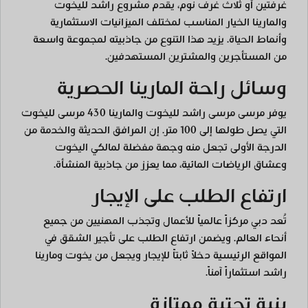
غرفتين أو ثلاث غرف نوم، يقدم مشروع راشد لليخوت
والمارينا الخيار المناسب لمختلف الميزانيات الاستثمارية
وأنماط الحياة. يزيد هذا التنوع من جاذبيته لمجموعة واسعة
من المستأجرين والمشترين المستهدفين.
وسائل راحة المارينا الحصرية
يوفر مرسى مرسى راشد لليخوت والمارينا 430 مرسى لليخوت
التي يصل طولها إلى 100 متر. إن المرافق الحديثة والخدمة من
الدرجة الأولى تجعل منه وجهة مفضلة لمالكي اليخوت
وعشاق الرياضات المائية، مما يعزز من جاذبية المنشأة.
ارتفاع الطلب على الإيجار
تُعد دبي مركزاً عالمياً للأعمال وتجذب المهنيين من جميع
أنحاء العالم. ويضمن ارتفاع الطلب على تأجير الشقق في
المواقع الرئيسية دخلاً ثابتاً للإيجار ويجعل من يخوت ومارينا
راشد استثماراً آمناً.
بنية تحتية ممتازة