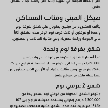
كم) ونقطة التجمع في القبيبة (12.6 كم) يجعله جذاباً بشكل
خاص.
هيكل المبنى وفئات المساكن
يتألف المشروع من مبنيين يحتويان على شقق بغرفة نوم
واحدة أو غرفتين أو ثلاث غرف نوم. توفر هذه الشقق أثاثاً
عالي الجودة وراحة عصرية، وهي مثالية للعائلات والمهنيين.
شقق بغرفة نوم واحدة
تبدأ أسعار الشقق المكونة من غرفة نوم واحدة من
1,760,000 درهم إماراتي وتوفر مساحة معيشة تتراوح بين 73
و78.4 متر مربع. وهي مثالية للأفراد أو الأزواج الذين يبحثون عن
نمط حياة فاخر في موقع متميز.
شقق 2 غرفتي نوم
وتتوفر الشقق المكونة من غرفتي نوم بسعر يبدأ من
2,500,000 درهم إماراتي بمساحة معيشة تتراوح بين 107
و131.6 متر مربع. تُعد هذه الشقق مثالية للعائلات الصغيرة أو