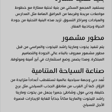
يستفيد المجمع السكني من بنية تحتية ممتازة مع خطوط
مواصلات مريحة وقربها من المرافق الهامة مثل المدارس
والعيادات ومراكز التسوق. تزيد هذه البنية التحتية من جودة
الحياة وجاذبية العقار.
مطور مشهور
يتم تنفيذ يخوت ومارينا راشد لليخوت والمراسي من قبل
مطور مشهور معروف بالبناء عالي الجودة والتصاميم
المبتكرة. وهذا يضمن وضع استثمارك في أيدٍ أمينة وموثوقة.
صناعة السياحة المتنامية
تُعد دبي وجهة سياحية عالمية تستقطب أعداداً متزايدة من
الزوّار. كما أن القرب من مناطق الجذب السياحي مثل برج
خليفة، ودبي مول، وشاطئ جميرا يجعل من يخوت ومارينا
راشد لليخوت والمارينا مكاناً جذاباً للغاية للإيجارات قصيرة
الأجل للسياح.