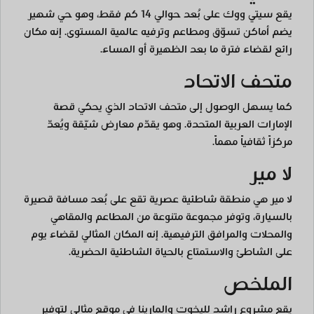
يقع سيتي ووك على بُعد حوالي 14 كم فقط، وهو حي شهير
يضم أماكن تسوّق ومطاعم وترفيه عالمية المستوى. إنه مكان
رائع لقضاء فترة ما بعد الظهيرة أو المساء.
متحف الاتحاد
كما يسهل الوصول إلى متحف الاتحاد الذي يحكي قصة
الإمارات العربية المتحدة. وهو يقدّم معارض شيّقة ويُعدّ
مركزاً ثقافياً مهماً.
لا مير
لا مير هي منطقة شاطئية عصرية تقع على بُعد مسافة قصيرة
بالسيارة، وتوفر مجموعة متنوعة من المطاعم والمقاهي
والمحلات والمرافق الترفيهية. إنه المكان المثالي لقضاء يوم
على الشاطئ والاستمتاع بالحياة الشاطئية الحضرية.
الملخص
يقع مشروع راشد لليخوت والمارينا في موقع مثالي لتوفير