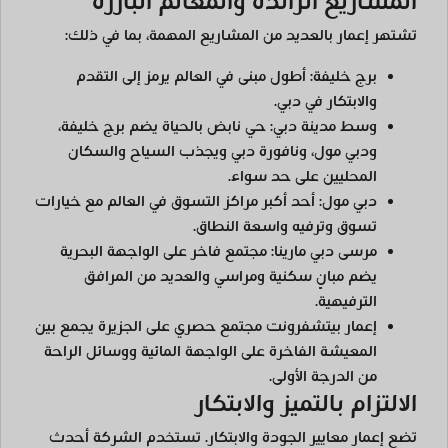
المشاريع الرائدة والمعالم البارزة
تشتهر إعمار بالعديد من المشاريع المهمة، بما في ذلك:
برج خليفة:
أطول مبنى في العالم يرمز إلى التقدم
والابتكار في دبي.
وسط مدينة دبي:
حي نابض بالحياة يضم برج خليفة،
ودبي مول، ونافورة دبي ويجذب السياح والسكان
المحليين على حد سواء.
دبي مول:
أحد أكبر مراكز التسوق في العالم مع خيارات
تسوق وترفيه واسعة النطاق.
مرسى دبي مارينا:
مجتمع فاخر على الواجهة البحرية
يضم مبانٍ سكنية ومراسي والعديد من المرافق
الترفيهية.
إعمار بيتشفرونت
مجتمع حصري على الجزيرة يجمع بين
المعيشة الفاخرة على الواجهة المائية ووسائل الراحة
من الدرجة الأولى.
الالتزام بالتميز والابتكار
تضع إعمار معايير الجودة والابتكار. تستخدم الشركة أحدث