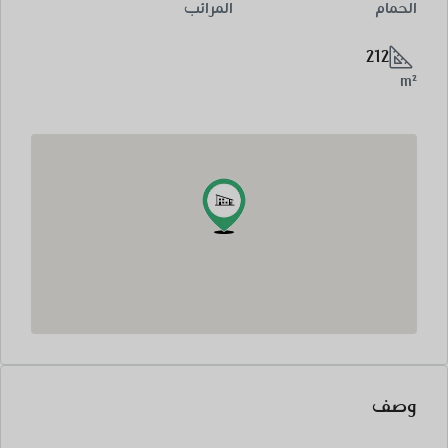
الحمام
المرائب
212
m²
وصف